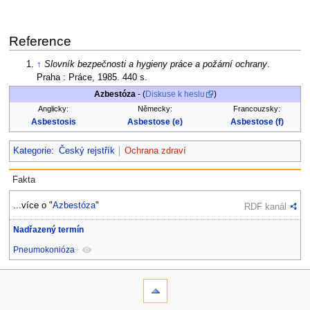
Reference
↑
Slovník bezpečnosti a hygieny práce a požární ochrany
.
Praha : Práce, 1985. 440 s.
Azbestóza
- (
Diskuse k heslu
)
Anglicky:
Německy:
Francouzsky:
Asbestosis
Asbestose (e)
Asbestose (f)
Kategorie
:
Český rejstřík
Ochrana zdraví
Fakta
...více o "
Azbestóza
"
RDF kanál
Nadřazený termín
Pneumokonióza
+