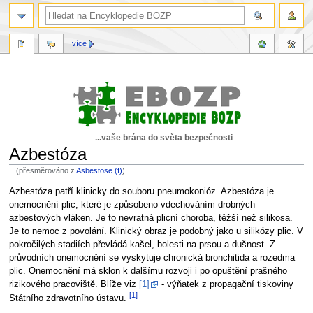
více
...vaše brána do světa bezpečnosti
Azbestóza
(přesměrováno z
Asbestose (f)
)
Skočit
Skočit
Azbestóza patří klinicky do souboru pneumokonióz. Azbestóza je
na
na
onemocnění plic, které je způsobeno vdechováním drobných
navigaci
vyhledávání
azbestových vláken. Je to nevratná plicní choroba, těžší než silikosa.
Je to nemoc z povolání. Klinický obraz je podobný jako u silikózy plic. V
pokročilých stadiích převládá kašel, bolesti na prsou a dušnost. Z
průvodních onemocnění se vyskytuje chronická bronchitida a rozedma
plic. Onemocnění má sklon k dalšímu rozvoji i po opuštění prašného
rizikového pracoviště. Blíže viz
[1]
- výňatek z propagační tiskoviny
[1]
Státního zdravotního ústavu.