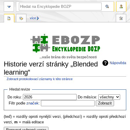
více
...vaše brána do světa bezpečnosti
Historie verzí stránky „Blended
Nápověda
learning“
Zobrazit protokolovací záznamy k této stránce
Skočit
Skočit
Hledat revize
na
na
Do roku:
Do měsíce:
navigaci
vyhledávání
Filtr podle
značek
:
(teď) = rozdíly oproti nynější verzi, (předchozí) = rozdíly oproti předchozí
verzi,
m
= malá editace