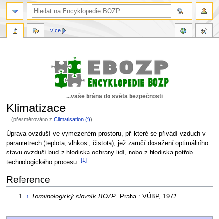
více
...vaše brána do světa bezpečnosti
Klimatizace
(přesměrováno z
Climatisation (f)
)
Skočit
Skočit
Úprava ovzduší ve vymezeném prostoru, při které se přivádí vzduch v
na
na
parametrech (teplota, vlhkost, čistota), jež zaručí dosažení optimálního
navigaci
vyhledávání
stavu ovzduší buď z hlediska ochrany lidí, nebo z hlediska potřeb
[1]
technologického procesu.
Reference
↑
Terminologický slovník BOZP
. Praha : VÚBP, 1972.