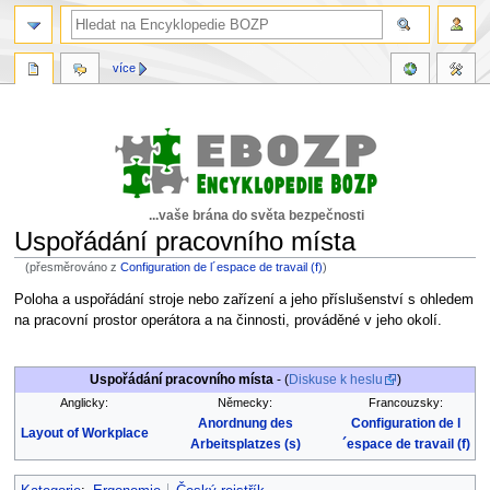
více
...vaše brána do světa bezpečnosti
Uspořádání pracovního místa
(přesměrováno z
Configuration de l´espace de travail (f)
)
Skočit
Skočit
Poloha a uspořádání stroje nebo zařízení a jeho příslušenství s ohledem
na
na
na pracovní prostor operátora a na činnosti, prováděné v jeho okolí.
navigaci
vyhledávání
Uspořádání pracovního místa
- (
Diskuse k heslu
)
Anglicky:
Německy:
Francouzsky:
Anordnung des
Configuration de l
Layout of Workplace
Arbeitsplatzes (s)
´espace de travail (f)