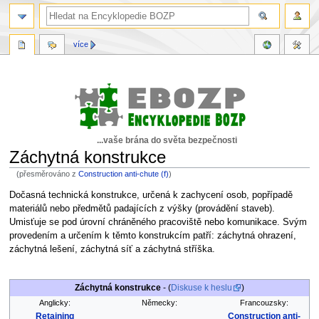
více
...vaše brána do světa bezpečnosti
Záchytná konstrukce
(přesměrováno z
Construction anti-chute (f)
)
Skočit
Skočit
Dočasná technická konstrukce, určená k zachycení osob, popřípadě
na
na
materiálů nebo předmětů padajících z výšky (provádění staveb).
navigaci
vyhledávání
Umisťuje se pod úrovní chráněného pracoviště nebo komunikace. Svým
provedením a určením k těmto konstrukcím patří: záchytná ohrazení,
záchytná lešení, záchytná síť a záchytná stříška.
Záchytná konstrukce
- (
Diskuse k heslu
)
Anglicky:
Německy:
Francouzsky:
Retaining
Construction anti-