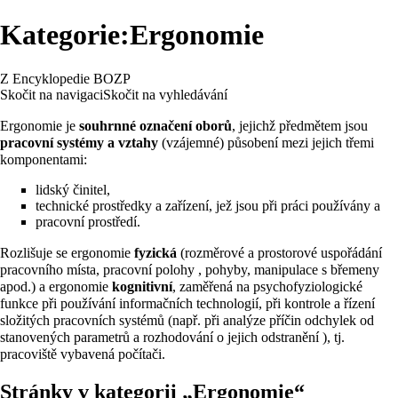
Kategorie:Ergonomie
Z Encyklopedie BOZP
Skočit na navigaci
Skočit na vyhledávání
Ergonomie je
souhrnné označení oborů
, jejichž předmětem jsou
pracovní systémy a vztahy
(vzájemné) působení mezi jejich třemi
komponentami:
lidský činitel,
technické prostředky a zařízení, jež jsou při práci používány a
pracovní prostředí.
Rozlišuje se ergonomie
fyzická
(rozměrové a prostorové uspořádání
pracovního místa, pracovní polohy , pohyby, manipulace s břemeny
apod.) a ergonomie
kognitivní
, zaměřená na psychofyziologické
funkce při používání informačních technologií, při kontrole a řízení
složitých pracovních systémů (např. při analýze příčin odchylek od
stanovených parametrů a rozhodování o jejich odstranění ), tj.
pracoviště vybavená počítači.
Stránky v kategorii „Ergonomie“