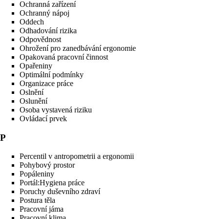
Ochranná zařízení
Ochranný nápoj
Oddech
Odhadování rizika
Odpovědnost
Ohrožení pro zanedbávání ergonomie
Opakovaná pracovní činnost
Opařeniny
Optimální podmínky
Organizace práce
Oslnění
Oslunění
Osoba vystavená riziku
Ovládací prvek
P
Percentil v antropometrii a ergonomii
Pohybový prostor
Popáleniny
Portál:Hygiena práce
Poruchy duševního zdraví
Postura těla
Pracovní jáma
Pracovní klima