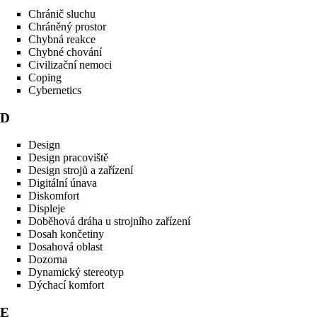
Chránič sluchu
Chráněný prostor
Chybná reakce
Chybné chování
Civilizační nemoci
Coping
Cybernetics
D
Design
Design pracoviště
Design strojů a zařízení
Digitální únava
Diskomfort
Displeje
Doběhová dráha u strojního zařízení
Dosah končetiny
Dosahová oblast
Dozorna
Dynamický stereotyp
Dýchací komfort
E