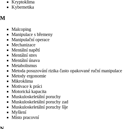
Kryptoklima
Kybernetika
M
Malcoping
Manipulace s břemeny
Manipulační operace
Mechanizace
Mentální napětí
Mentální stres
Mentální únava
Metabolismus
Metoda posuzování rizika často opakované ruční manipulace
Metody ergonomie
Mikroklima
Motivace k práci
Motorická kapacita
Muskuloskeletální poruchy
Muskuloskeletální poruchy zad
Muskuloskeletální poruchy šíje
Myšlení
Místo pracovní
N