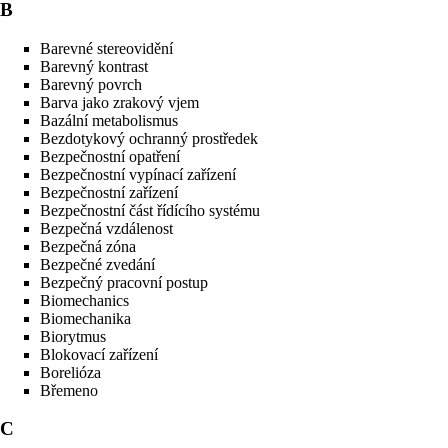
B
Barevné stereovidění
Barevný kontrast
Barevný povrch
Barva jako zrakový vjem
Bazální metabolismus
Bezdotykový ochranný prostředek
Bezpečnostní opatření
Bezpečnostní vypínací zařízení
Bezpečnostní zařízení
Bezpečnostní část řídícího systému
Bezpečná vzdálenost
Bezpečná zóna
Bezpečné zvedání
Bezpečný pracovní postup
Biomechanics
Biomechanika
Biorytmus
Blokovací zařízení
Borelióza
Břemeno
C