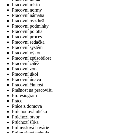
Pracovní místo
Pracovní normy
Pracovní námaha
Pracovní ovzduší
Pracovní podmínky
Pracovní poloha
Pracovní proces
Pracovní sedačka
Pracovní systém
Pracovní výkon
Pracovní způsobilost
Pracovní zátěž
Pracovní zóna
Pracovní úkol
Pracovní únava
Pracovní činnost
Prašnost na pracovišti
Profesiogram
Práce
Práce z domova
Průchodová ulička
Průchozí otvor
Průchozí šířka
Průmyslová havárie
Průmyslová nehoda