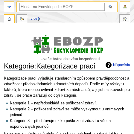
více
...vaše brána do světa bezpečnosti
Kategorie:Kategorizace prací
Nápověda
Skočit
Skočit
Kategorizace prací vyjadřuje standardním způsobem pravděpodobnost a
na
na
závažnost předpokládaných zdravotních dopadů. Podle míry výskytu
navigaci
vyhledávání
faktorů, které mohou ovlivnit zdraví zaměstnanců, a jejich rizikovosti pro
zdraví, se práce zařazují do čtyř kategorií.
Kategorie 1 – nepředpokládá se poškození zdraví.
Kategorie 2 – poškození zdraví se může vyskytnout u vnímavých
jedinců.
Kategorie 3 – představuje riziko poškození zdraví u všech
exponovaných jedinců.
Expozice zaměstnanců překračuje stanovený limit pro daný faktor, k