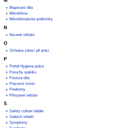
M
Mapování těla
Mikroklima
Mikroklimatické podmínky
N
Nucené větrání
O
Ochrana zdraví při práci
P
Portál:Hygiena práce
Poruchy spánku
Postura těla
Pracovní místo
Prodromy
Přirozené větrání
S
Safety culture ladder
Srdeční infarkt
Symptomy