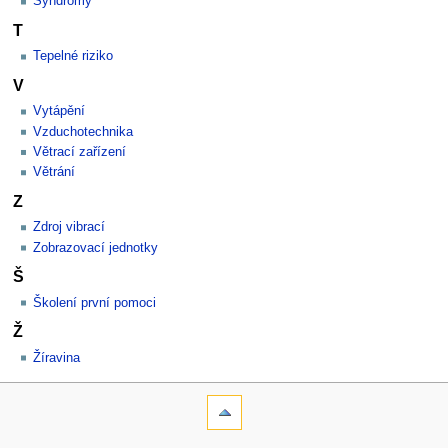
Syndromy
T
Tepelné riziko
V
Vytápění
Vzduchotechnika
Větrací zařízení
Větrání
Z
Zdroj vibrací
Zobrazovací jednotky
Š
Školení první pomoci
Ž
Žíravina