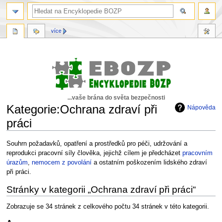
více
...vaše brána do světa bezpečnosti
Kategorie:Ochrana zdraví při
Nápověda
práci
Skočit
Skočit
Souhrn požadavků, opatření a prostředků pro péči, udržování a
na
na
reprodukci pracovní síly člověka, jejichž cílem je předcházet
pracovním
navigaci
vyhledávání
úrazům
,
nemocem z povolání
a ostatním poškozením lidského zdraví
při práci.
Stránky v kategorii „Ochrana zdraví při práci“
Zobrazuje se 34 stránek z celkového počtu 34 stránek v této kategorii.