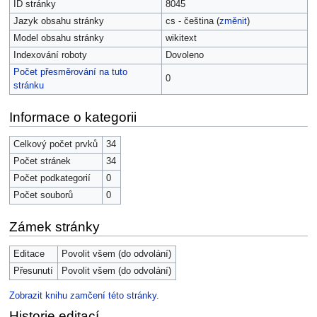
ID stránky
8045
Jazyk obsahu stránky
cs - čeština (
změnit
)
Model obsahu stránky
wikitext
Indexování roboty
Dovoleno
Počet přesměrování na tuto
0
stránku
Informace o kategorii
Celkový počet prvků
34
Počet stránek
34
Počet podkategorií
0
Počet souborů
0
Zámek stránky
Editace
Povolit všem (do odvolání)
Přesunutí
Povolit všem (do odvolání)
Zobrazit knihu zamčení této stránky.
Historie editací