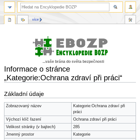
více
...vaše brána do světa bezpečnosti
Informace o stránce
„Kategorie:Ochrana zdraví při práci“
Skočit
Skočit
Základní údaje
na
na
navigaci
vyhledávání
Zobrazovaný název
Kategorie:Ochrana zdraví při
práci
Výchozí klíč řazení
Ochrana zdraví při práci
Velikost stránky (v bajtech)
285
Jmenný prostor
Kategorie