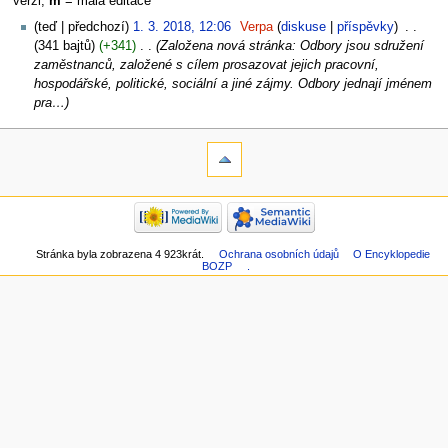
verzi,
m
= malá editace
teď
předchozí
1. 3. 2018, 12:06
‎
Verpa
diskuse
příspěvky
‎
341 bajtů
+341
‎
Založena nová stránka: Odbory jsou sdružení
zaměstnanců, založené s cílem prosazovat jejich pracovní,
hospodářské, politické, sociální a jiné zájmy. Odbory jednají jménem
pra…
Stránka byla zobrazena 4 923krát.
Ochrana osobních údajů
O Encyklopedie
BOZP
.