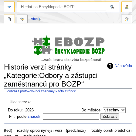
více
...vaše brána do světa bezpečnosti
Historie verzí stránky
Nápověda
„Kategorie:Odbory a zástupci
zaměstnanců pro BOZP“
Zobrazit protokolovací záznamy k této stránce
Skočit
Skočit
Hledat revize
na
na
Do roku:
Do měsíce:
navigaci
vyhledávání
Filtr podle
značek
:
(teď) = rozdíly oproti nynější verzi, (předchozí) = rozdíly oproti předchozí