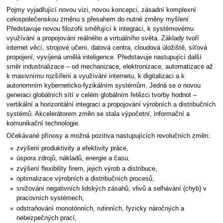
Pojmy vyjadřující novou vizi, novou koncepci, zásadní komplexní
celospolečenskou změnu s přesahem do nutné změny myšlení.
Představuje novou filozofii směřující k integraci, k systémovému
využívání a propojování reálného a virtuálního světa. Základy tvoří
internet věcí, strojové učení, datová centra, cloudová úložiště, síťová
propojení, vyvíjená umělá inteligence. Představuje nastupující další
směr industrializace – od mechanizace, elektronizace, automatizace až
k masivnímu rozšíření a využívání internetu, k digitalizaci a k
autonomním kyberneticko-fyzikálním systémům. Jedná se o novou
generaci globálních sítí v celém globálním řetězci tvorby hodnot –
vertikální a horizontální integraci a propojování výrobních a distribučních
systémů. Akcelerátorem změn se stala výpočetní, informační a
komunikační technologie.
Očekávané přínosy a možná pozitiva nastupujících revolučních změn:
zvýšení produktivity a efektivity práce,
úspora zdrojů, nákladů, energie a času,
zvýšení flexibility firem, jejich výrob a distribuce,
optimalizace výrobních a distribučních procesů,
snižování negativních lidských zásahů, vlivů a selhávání (chyb) v
pracovních systémech,
odstraňování monotónních, rutinních, fyzicky náročných a
nebezpečných prací,