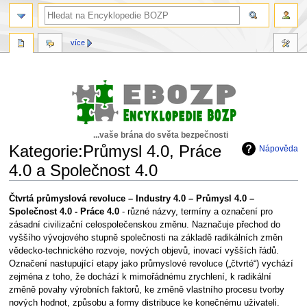
více
...vaše brána do světa bezpečnosti
Kategorie:Průmysl 4.0, Práce
Nápověda
4.0 a Společnost 4.0
Skočit
Skočit
Čtvrtá průmyslová revoluce – Industry 4.0 – Průmysl 4.0 –
na
na
Společnost 4.0 - Práce 4.0
- různé názvy, termíny a označení pro
navigaci
vyhledávání
zásadní civilizační celospolečenskou změnu. Naznačuje přechod do
vyššího vývojového stupně společnosti na základě radikálních změn
vědecko-technického rozvoje, nových objevů, inovací vyšších řádů.
Označení nastupující etapy jako průmyslové revoluce („čtvrté“) vychází
zejména z toho, že dochází k mimořádnému zrychlení, k radikální
změně povahy výrobních faktorů, ke změně vlastního procesu tvorby
nových hodnot, způsobu a formy distribuce ke konečnému uživateli.