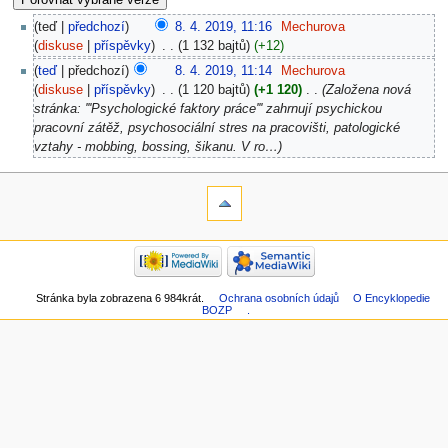
teď
předchozí
8. 4. 2019, 11:16
‎
Mechurova
diskuse
příspěvky
‎
1 132 bajtů
+12
teď
předchozí
8. 4. 2019, 11:14
‎
Mechurova
diskuse
příspěvky
‎
1 120 bajtů
+1 120
‎
Založena nová
stránka: '''Psychologické faktory práce''' zahrnují psychickou
pracovní zátěž, psychosociální stres na pracovišti, patologické
vztahy - mobbing, bossing, šikanu. V ro…
Stránka byla zobrazena 6 984krát.
Ochrana osobních údajů
O Encyklopedie
BOZP
.