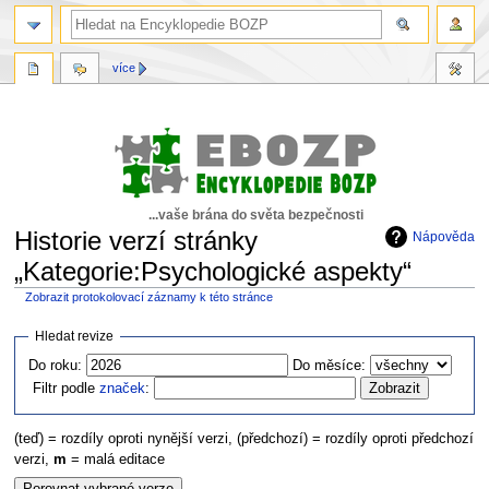
více
...vaše brána do světa bezpečnosti
Historie verzí stránky
Nápověda
„Kategorie:Psychologické aspekty“
Zobrazit protokolovací záznamy k této stránce
Skočit
Skočit
Hledat revize
na
na
Do roku:
Do měsíce:
navigaci
vyhledávání
Filtr podle
značek
:
(teď) = rozdíly oproti nynější verzi, (předchozí) = rozdíly oproti předchozí
verzi,
m
= malá editace