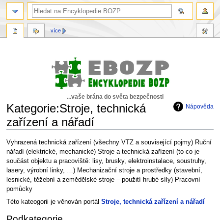
více
...vaše brána do světa bezpečnosti
Kategorie:Stroje, technická
Nápověda
zařízení a nářadí
Skočit
Skočit
Vyhrazená technická zařízení (všechny VTZ a související pojmy) Ruční
na
na
nářadí (elektrické, mechanické) Stroje a technická zařízení (to co je
navigaci
vyhledávání
součást objektu a pracoviště: lisy, brusky, elektroinstalace, soustruhy,
lasery, výrobní linky, …) Mechanizační stroje a prostředky (stavební,
lesnické, těžební a zemědělské stroje – použití hrubé síly) Pracovní
pomůcky
Této kateogorii je věnován portál
Stroje, technická zařízení a nářadí
Podkategorie