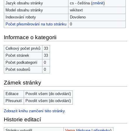
Jazyk obsahu stránky
cs - čeština (
změnit
)
Model obsahu stránky
wikitext
Indexování roboty
Dovoleno
Počet přesměrování na tuto stránku
0
Informace o kategorii
Celkový počet prvků
33
Počet stránek
33
Počet podkategorií
0
Počet souborů
0
Zámek stránky
Editace
Povolit všem (do odvolání)
Přesunutí
Povolit všem (do odvolání)
Zobrazit knihu zamčení této stránky.
Historie editací
Stránku vytvořil
Verpa
(
diskuse
|
příspěvky
)