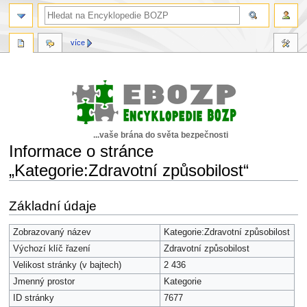
více
...vaše brána do světa bezpečnosti
Informace o stránce
„Kategorie:Zdravotní způsobilost“
Skočit
Skočit
Základní údaje
na
na
navigaci
vyhledávání
Zobrazovaný název
Kategorie:Zdravotní způsobilost
Výchozí klíč řazení
Zdravotní způsobilost
Velikost stránky (v bajtech)
2 436
Jmenný prostor
Kategorie
ID stránky
7677