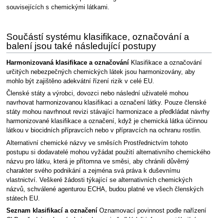
souvisejících s chemickými látkami.
Součástí systému klasifikace, označování a
balení jsou také následující postupy
Harmonizovaná klasifikace a označování
Klasifikace a označování
určitých nebezpečných chemických látek jsou harmonizovány, aby
mohlo být zajištěno adekvátní řízení rizik v celé EU.
Členské státy a výrobci, dovozci nebo následní uživatelé mohou
navrhovat harmonizovanou klasifikaci a označení látky. Pouze členské
státy mohou navrhnout revizi stávající harmonizace a předkládat návrhy
harmonizované klasifikace a označení, když je chemická látka účinnou
látkou v biocidních přípravcích nebo v přípravcích na ochranu rostlin.
Alternativní chemické názvy ve směsích Prostřednictvím tohoto
postupu si dodavatelé mohou vyžádat použití alternativního chemického
názvu pro látku, která je přítomna ve směsi, aby chránili důvěrný
charakter svého podnikání a zejména svá práva k duševnímu
vlastnictví. Veškeré žádosti týkající se alternativních chemických
názvů, schválené agenturou ECHA, budou platné ve všech členských
státech EU.
Seznam klasifikací a označení
Oznamovací povinnost podle nařízení