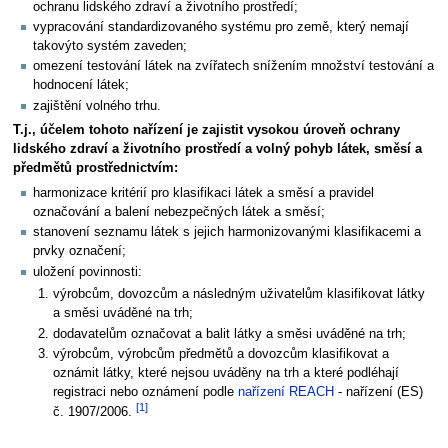
ochranu lidského zdraví a životního prostředí;
vypracování standardizovaného systému pro země, který nemají
takovýto systém zaveden;
omezení testování látek na zvířatech snížením množství testování a
hodnocení látek;
zajištění volného trhu.
T.j., účelem tohoto nařízení je zajistit vysokou úroveň ochrany
lidského zdraví a životního prostředí a volný pohyb látek, směsí a
předmětů prostřednictvím:
harmonizace kritérií pro klasifikaci látek a směsí a pravidel
označování a balení nebezpečných látek a směsí;
stanovení seznamu látek s jejich harmonizovanými klasifikacemi a
prvky označení;
uložení povinnosti:
výrobcům, dovozcům a následným uživatelům klasifikovat látky
a směsi uváděné na trh;
dodavatelům označovat a balit látky a směsi uváděné na trh;
výrobcům, výrobcům předmětů a dovozcům klasifikovat a
oznámit látky, které nejsou uváděny na trh a které podléhají
registraci nebo oznámení podle
nařízení REACH
- nařízení (ES)
[1]
č. 1907/2006.