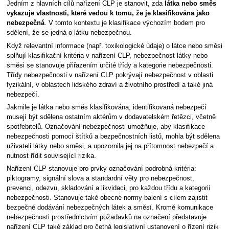
Jedním z hlavních cílů nařízení CLP je stanovit, zda
látka nebo směs
vykazuje vlastnosti, které vedou k tomu, že je klasifikována jako
nebezpečná
. V tomto kontextu je klasifikace výchozím bodem pro
sdělení, že se jedná o látku nebezpečnou.
Když relevantní informace (např. toxikologické údaje) o látce nebo směsi
splňují klasifikační kritéria v nařízení CLP, nebezpečnost látky nebo
směsi se stanovuje přiřazením určité třídy a kategorie nebezpečnosti.
Třídy nebezpečnosti v nařízení CLP pokrývají nebezpečnost v oblasti
fyzikální, v oblastech lidského zdraví a životního prostředí a také jiná
nebezpečí.
Jakmile je látka nebo směs klasifikována, identifikovaná nebezpečí
musejí být sdělena ostatním aktérům v dodavatelském řetězci, včetně
spotřebitelů. Označování nebezpečnosti umožňuje, aby klasifikace
nebezpečnosti pomocí štítků a bezpečnostních listů, mohla být sdělena
uživateli látky nebo směsi, a upozornila jej na přítomnost nebezpečí a
nutnost řídit související rizika.
Nařízení CLP stanovuje pro prvky označování podrobná kritéria:
piktogramy, signální slova a standardní věty pro nebezpečnost,
prevenci, odezvu, skladování a likvidaci, pro každou třídu a kategorii
nebezpečnosti. Stanovuje také obecné normy balení s cílem zajistit
bezpečné dodávání nebezpečných látek a směsí. Kromě komunikace
nebezpečnosti prostřednictvím požadavků na označení představuje
nařízení CLP také základ pro četná legislativní ustanovení o řízení rizik