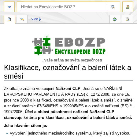
více
...vaše brána do světa bezpečnosti
Klasifikace, označování a balení látek a
směsí
Skočit
Skočit
Zkratka je známá ve spojení
Nařízení CLP
. Jedná se o NAŘÍZENÍ
na
na
EVROPSKÉHO PARLAMENTU A RADY (ES) č. 1272/2008, ze dne 16.
navigaci
vyhledávání
prosince 2008 o klasifikaci, označování a balení látek a směsí, o změně
a zrušení směrnic 67/548/EHS a 1999/45/ES a o změně nařízení (ES) č.
1907/2006.
Účel a oblast působnosti nařízení
Nařízení CLP
stanovuje kritéria pro klasifikaci, označování a balení látek a směsí.
Jeho hlavním cílem je:
vytvoření jednotného mezinárodního systému, který zajistí vysokou