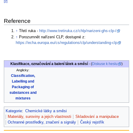
[2]
Reference
↑
Třetí ruka -
http://www.tretiruka.cz/chlp/narizeni-ghs-clp-/
↑
Porozumnět nařízení CLP, dostupné z:
https://echa.europa.eu/cs/regulations/clp/understanding-clp
Klasifikace, označování a balení látek a směsí
- (
Diskuse k heslu
)
Anglicky:
Classification,
Labelling and
Packaging of
substances and
mixtures
Kategorie
:
Chemické látky a směsi
Materiály, suroviny a jejich vlastnosti
Skladování a manipulace
Ochranné prostředky, značení a signály
Český rejstřík