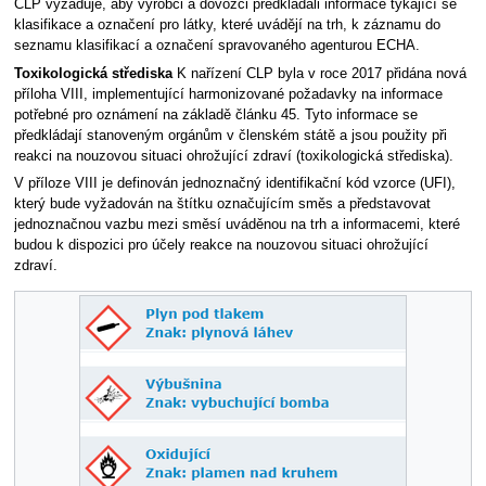
CLP vyžaduje, aby výrobci a dovozci předkládali informace týkající se
klasifikace a označení pro látky, které uvádějí na trh, k záznamu do
seznamu klasifikací a označení spravovaného agenturou ECHA.
Toxikologická střediska
K nařízení CLP byla v roce 2017 přidána nová
příloha VIII, implementující harmonizované požadavky na informace
potřebné pro oznámení na základě článku 45. Tyto informace se
předkládají stanoveným orgánům v členském státě a jsou použity při
reakci na nouzovou situaci ohrožující zdraví (toxikologická střediska).
V příloze VIII je definován jednoznačný identifikační kód vzorce (UFI),
který bude vyžadován na štítku označujícím směs a představovat
jednoznačnou vazbu mezi směsí uváděnou na trh a informacemi, které
budou k dispozici pro účely reakce na nouzovou situaci ohrožující
zdraví.