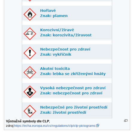
Výstražné symboly dle CLP
,
zdroj:
https://echa.europa.eu/cs/regulations/clp/clp-pictograms