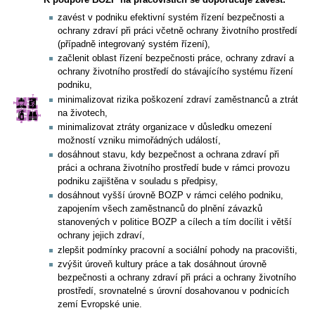
zavést v podniku efektivní systém řízení bezpečnosti a
ochrany zdraví při práci včetně ochrany životního prostředí
(případně integrovaný systém řízení),
začlenit oblast řízení bezpečnosti práce, ochrany zdraví a
ochrany životního prostředí do stávajícího systému řízení
podniku,
minimalizovat rizika poškození zdraví zaměstnanců a ztrát
na životech,
minimalizovat ztráty organizace v důsledku omezení
možností vzniku mimořádných událostí,
dosáhnout stavu, kdy bezpečnost a ochrana zdraví při
práci a ochrana životního prostředí bude v rámci provozu
podniku zajištěna v souladu s předpisy,
dosáhnout vyšší úrovně BOZP v rámci celého podniku,
zapojením všech zaměstnanců do plnění závazků
stanovených v politice BOZP a cílech a tím docílit i větší
ochrany jejich zdraví,
zlepšit podmínky pracovní a sociální pohody na pracovišti,
zvýšit úroveň kultury práce a tak dosáhnout úrovně
bezpečnosti a ochrany zdraví při práci a ochrany životního
prostředí, srovnatelné s úrovní dosahovanou v podnicích
zemí Evropské unie.