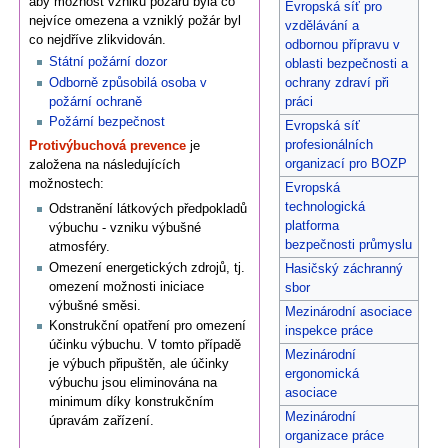
aby možnost vzniku požáru byla co
Evropská síť pro
nejvíce omezena a vzniklý požár byl
vzdělávání a
co nejdříve zlikvidován.
odbornou přípravu v
Státní požární dozor
oblasti bezpečnosti a
Odborně způsobilá osoba v
ochrany zdraví při
požární ochraně
práci
Požární bezpečnost
Evropská síť
profesionálních
Protivýbuchová prevence
je
organizací pro BOZP
založena na následujících
možnostech:
Evropská
technologická
Odstranění látkových předpokladů
platforma
výbuchu - vzniku výbušné
bezpečnosti průmyslu
atmosféry.
Omezení energetických zdrojů, tj.
Hasičský záchranný
omezení možnosti iniciace
sbor
výbušné směsi.
Mezinárodní asociace
Konstrukční opatření pro omezení
inspekce práce
účinku výbuchu. V tomto případě
Mezinárodní
je výbuch připuštěn, ale účinky
ergonomická
výbuchu jsou eliminována na
asociace
minimum díky konstrukčním
Mezinárodní
úpravám zařízení.
organizace práce