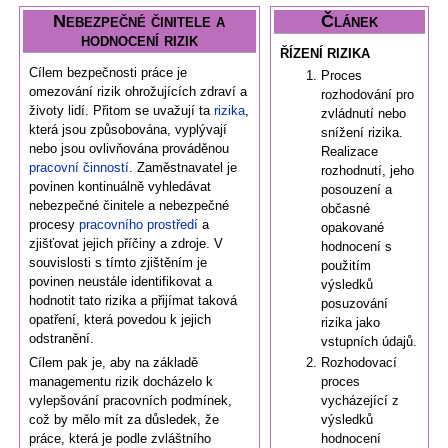
Nebezpečné činitele a
Článek
hodnocení rizik
ŘÍZENÍ RIZIKA
Cílem bezpečnosti práce je
Proces
omezování rizik ohrožujících zdraví a
rozhodování pro
životy lidí. Přitom se uvažují ta
rizika
,
zvládnutí nebo
která jsou způsobována, vyplývají
snížení rizika.
nebo jsou ovlivňována prováděnou
Realizace
pracovní činností
. Zaměstnavatel je
rozhodnutí, jeho
povinen kontinuálně vyhledávat
posouzení a
nebezpečné činitele a nebezpečné
občasné
procesy
pracovního prostředí
a
opakované
zjišťovat jejich příčiny a zdroje. V
hodnocení s
souvislosti s tímto zjištěním je
použitím
povinen neustále identifikovat a
výsledků
hodnotit tato rizika a přijímat taková
posuzování
opatření, která povedou k jejich
rizika jako
odstranění.
vstupních údajů.
Rozhodovací
Cílem pak je, aby na základě
proces
managementu rizik docházelo k
vycházející z
vylepšování pracovních podmínek,
výsledků
což by mělo mít za důsledek, že
hodnocení
práce, která je podle zvláštního