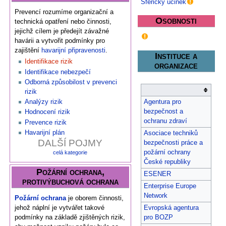
Sférický účinek
Prevencí rozumíme organizační a
Osobnosti
technická opatření nebo činnosti,
jejichž cílem je předejít závažné
havárii a vytvořit podmínky pro
zajištění
havarijní připravenosti
.
Instituce a
Identifikace rizik
organizace
Identifikace nebezpečí
Odborná způsobilost v prevenci
rizik
Analýzy rizik
Agentura pro
bezpečnost a
Hodnocení rizik
ochranu zdraví
Prevence rizik
Havarijní plán
Asociace techniků
DALŠÍ POJMY
bezpečnosti práce a
požární ochrany
celá kategorie
České republiky
Požární ochrana,
ESENER
protivýbuchová ochrana
Enterprise Europe
Network
Požární ochrana
je oborem činnosti,
jehož náplní je vytvářet takové
Evropská agentura
podmínky na základě zjištěných rizik,
pro BOZP