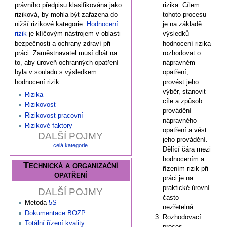
rizika. Cílem
právního předpisu klasifikována jako
tohoto procesu
riziková, by mohla být zařazena do
je na základě
nižší rizikové kategorie.
Hodnocení
výsledků
rizik
je klíčovým nástrojem v oblasti
hodnocení rizika
bezpečnosti a ochrany zdraví při
rozhodovat o
práci. Zaměstnavatel musí dbát na
nápravném
to, aby úroveň ochranných opatření
opatření,
byla v souladu s výsledkem
provést jeho
hodnocení rizik.
výběr, stanovit
Rizika
cíle a způsob
Rizikovost
provádění
Rizikovost pracovní
nápravného
Rizikové faktory
opatření a vést
DALŠÍ POJMY
jeho provádění.
celá kategorie
Dělící čára mezi
hodnocením a
Technická a organizační
řízením rizik při
opatření
práci je na
praktické úrovní
DALŠÍ POJMY
často
Metoda
5S
nezřetelná.
Dokumentace BOZP
Rozhodovací
Totální řízení kvality
proces