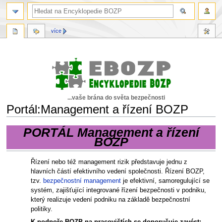
více
...vaše brána do světa bezpečnosti
Portál:Management a řízení BOZP
PORTÁL Management a řízení
Skočit
Skočit
BOZP
na
na
navigaci
vyhledávání
Řízení nebo též management rizik představuje jednu z
hlavních částí efektivního vedení společnosti. Řízení BOZP,
tzv.
bezpečnostní management
je efektivní, samoregulující se
systém, zajišťující integrované řízení bezpečnosti v podniku,
který realizuje vedení podniku na základě bezpečnostní
politiky.
K podpoře BOZP na pracovištích se doporučuje zavést: