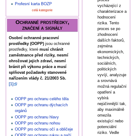
Profesní karta BOZP
vycházející z
celá kategorie
charakterizace a
hodnocení
Ochranné prostředky,
rizika. Tento
značení a signály
proces se po
zhodnocení
Osobní ochranné pracovní
dalších faktorů,
prostředky (OOPP)
jsou ochranné
zejména
prostředky, které
musí chránit
ekonomických,
zaměstnance před riziky, nesmí
technických,
ohrožovat jejich zdraví, nesmí
sociálních,
bránit při výkonu práce a musí
politických
splňovat požadavky stanovené
vyvíjí, analyzuje
nařízením vlády č. 21/2003 Sb.
a srovnává
[1]
možná regulační
opatření a
vybírá
OOPP pro ochranu celého těla
nejúčinnější tak,
OOPP pro ochranu dýchacích
aby maximálně
orgánů
omezila
OOPP pro ochranu hlavy
existující nebo
OOPP pro ochranu nohou
potenciální
OOPP pro ochranu očí a obličeje
riziko. Vedle
OOPP pro ochranu rukou a paží