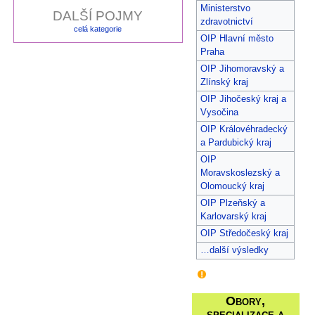
Ministerstvo
DALŠÍ POJMY
zdravotnictví
celá kategorie
OIP Hlavní město
Praha
OIP Jihomoravský a
Zlínský kraj
OIP Jihočeský kraj a
Vysočina
OIP Královéhradecký
a Pardubický kraj
OIP
Moravskoslezský a
Olomoucký kraj
OIP Plzeňský a
Karlovarský kraj
OIP Středočeský kraj
…další výsledky
Obory,
specializace a