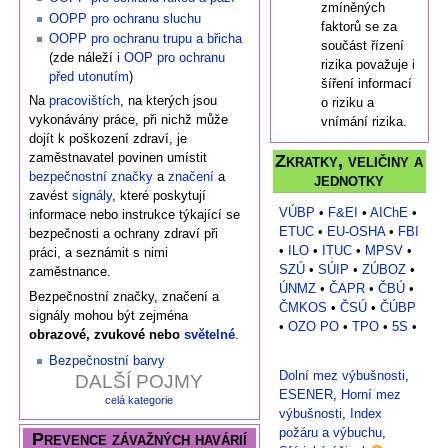
zmíněných
OOPP pro ochranu sluchu
faktorů se za
OOPP pro ochranu trupu a břicha
součást řízení
(zde náleží i
OOP pro ochranu
rizika považuje i
před utonutím
)
šíření informací
Na
pracovištích
, na kterých jsou
o riziku a
vykonávány práce, při nichž může
vnímání rizika.
dojít k poškození zdraví, je
zaměstnavatel povinen umístit
Zkratky, veličiny a
bezpečnostní značky
a
značení
a
jednotky
zavést
signály
, které poskytují
VÚBP
•
F&EI
•
AIChE
•
informace nebo instrukce týkající se
ETUC
•
EU-OSHA
•
FBI
bezpečnosti a ochrany zdraví při
•
ILO
•
ITUC
•
MPSV
•
práci, a seznámit s nimi
SZÚ
•
SÚIP
•
ZÚBOZ
•
zaměstnance.
ÚNMZ
•
ČAPR
•
ČBÚ
•
Bezpečnostní značky, značení a
ČMKOS
•
ČSÚ
•
ČÚBP
signály mohou být zejména
•
OZO PO
•
TPO
•
5S
•
obrazové, zvukové nebo
světelné
.
Bezpečnostní barvy
Dolní mez výbušnosti
,
DALŠÍ POJMY
ESENER
,
Horní mez
celá kategorie
výbušnosti
,
Index
požáru a výbuchu
,
Prevence závažných havárií