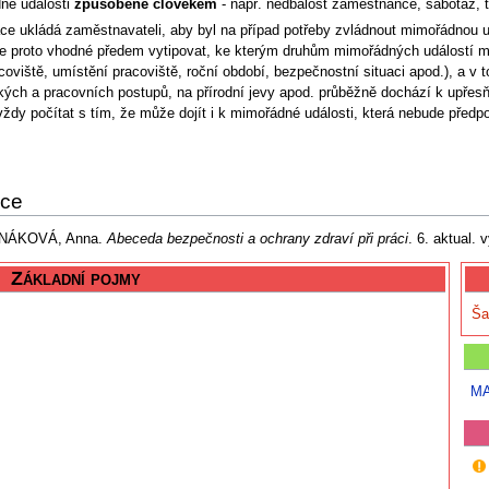
né události
způsobené člověkem
- např. nedbalost zaměstnance, sabotáž, te
ce ukládá zaměstnavateli, aby byl na případ potřeby zvládnout mimořádnou u
Je proto vhodné předem vytipovat, ke kterým druhům mimořádných událostí mů
acoviště, umístění pracoviště, roční období, bezpečnostní situaci apod.), a
kých a pracovních postupů, na přírodní jevy apod. průběžně dochází k upřes
vždy počítat s tím, že může dojít i k mimořádné události, která nebude předp
nce
NÁKOVÁ, Anna.
Abeceda bezpečnosti a ochrany zdraví při práci
. 6. aktual.
Základní pojmy
Ša
MA