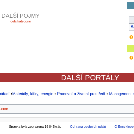
DALŠÍ POJMY
celá kategorie
B
DALŠÍ PORTÁLY
nářadí
•
Materiály, látky, energie
•
Pracovní a životní prostředí
•
Management a
tuace
.
Stránka byla zobrazena 19 045krát.
Ochrana osobních údajů
O Encyklope