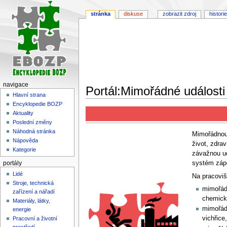
stránka
diskuse
zobrazit zdroj
historie
navigace
Portál:Mimořádné události
Hlavní strana
Encyklopedie BOZP
Skočit
Skočit
Aktuality
na
na
Poslední změny
navigaci
vyhledávání
Náhodná stránka
Mimořádnou 
Nápověda
život, zdra
Kategorie
závažnou ud
systém zápo
portály
Lidé
Na pracoviš
Stroje, technická
mimořád
zařízení a nářadí
chemické
Materiály, látky,
mimořád
energie
vichřice
Pracovní a životní
prostředí