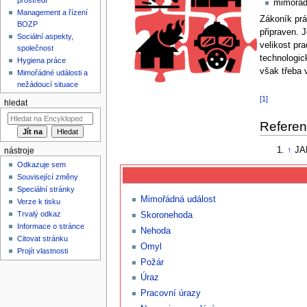
mimořád
Management a řízení
Zákoník prá
BOZP
připraven. 
Sociální aspekty,
velikost pr
společnost
technologic
Hygiena práce
však třeba 
Mimořádné události a
nežádoucí situace
[1]
hledat
Refere
↑
JA
nástroje
Odkazuje sem
Související změny
Speciální stránky
Mimořádná událost
Verze k tisku
Trvalý odkaz
Skoronehoda
Informace o stránce
Nehoda
Citovat stránku
Omyl
Projít vlastnosti
Požár
Úraz
Pracovní úrazy