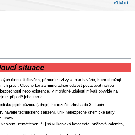
přihlášení
oucí situace
ch činností člověka, přírodními vlivy a také havárie, které ohrožují
dačních prací. Obecně lze za mimořádnou událost považovat náhlou
 bezpečnosti nebo existence. Mimořádné události mívají obvykle na
jním případě jeho zánik.
iska jejich původu (zdroje) lze rozdělit zhruba do 3 skupin:
ch, havárie technického zařízení, únik nebezpečné chemické látky,
ní úrazy;
bleskem, zemětřesení či jiná vulkanická katastrofa, sněhová kalamita,