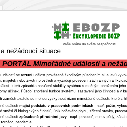
...vaše brána do světa bezpečnosti
 a nežádoucí situace
PORTÁL Mimořádné události a nežád
událostí se rozumí událost provázená škodlivým působením sil a jevů vyvolaný
ví, majetek nebo životní prostředí a vyžadují provedení záchranných a likvi
álost, která způsobila narušení stability systému s možným ohrožením jeho
rný účinek. Působí zhoršení funkce systému, zastavení jeho činnosti a v kra
ti zaměstnavatele se mohou vyskytnout různé mimořádné události, které z hled
né události
mající podstatu v pracovních podmínkách
- např. požár, výbu
 směsi či biologických činitelů, únik hořlavého plynu, zřícení stavby, pracov
né události
způsobené přírodními jevy
- např. povodeň, sesuv půdy, zásah 
, tornádo, pandemie;