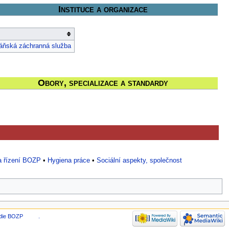
Instituce a organizace
áňská záchranná služba
Obory, specializace a standardy
 řízení BOZP
•
Hygiena práce
•
Sociální aspekty, společnost
die BOZP
.