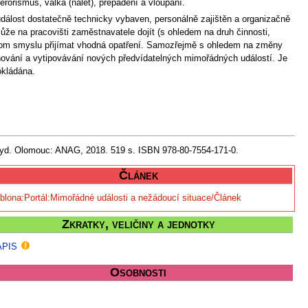
rorismus, válka (nálet), přepadení a vloupání.
dálost dostatečně technicky vybaven, personálně zajištěn a organizačně
že na pracovišti zaměstnavatele dojít (s ohledem na druh činnosti,
 v tom smyslu přijímat vhodná opatření. Samozřejmě s ohledem na změny
ňování a vytipovávání nových předvídatelných mimořádných událostí. Je
okládána.
 vyd. Olomouc: ANAG, 2018. 519 s. ISBN 978-80-7554-171-0.
Článek
blona:Portál:Mimořádné události a nežádoucí situace/Článek
Zkratky, veličiny a jednotky
PIS
Osobnosti