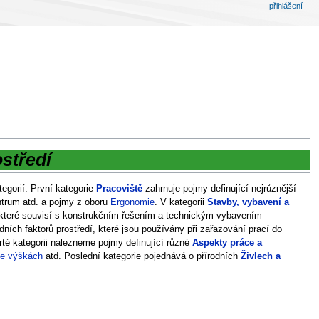
přihlášení
středí
tegorií. První kategorie
Pracoviště
zahrnuje pojmy definující nejrůznější
entrum atd. a pojmy z oboru
Ergonomie
. V kategorii
Stavby, vybavení a
 které souvisí s konstrukčním řešením a technickým vybavením
dních faktorů prostředí, které jsou používány při zařazování prací do
vrté kategorii nalezneme pojmy definující různé
Aspekty práce a
ve výškách
atd. Poslední kategorie pojednává o přírodních
Živlech a