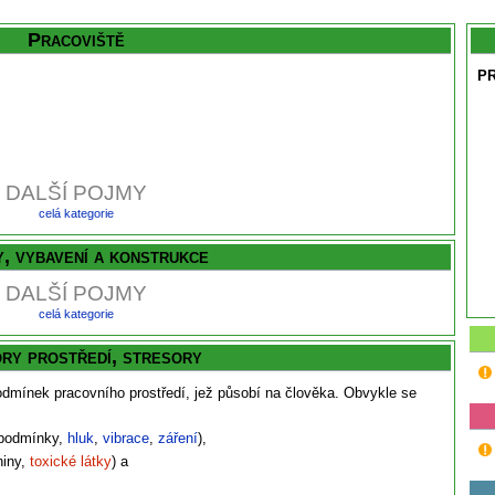
Pracoviště
P
DALŠÍ POJMY
celá kategorie
, vybavení a konstrukce
DALŠÍ POJMY
celá kategorie
ry prostředí, stresory
podmínek pracovního prostředí, jež působí na člověka. Obvykle se
 podmínky,
hluk
,
vibrace
,
záření
),
niny,
toxické látky
) a