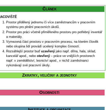
Článek
RACOVIŠTĚ
Prostor přidělený jednomu či více zaměstnancům v pracovním
systému pro plnění pracovních úkolů.
Prostor pro práci včetně přiměřeného prostoru pro potřebný inventář
a materiály.
Vymezená část prostoru v pracovním procesu, na kterém člověk
nebo skupina lidí provádí ucelený komplex činností.
Rozsáhlejší prostor buď
uzavřený
jako např. dílna, hala, sklad,
kancelář apod., nebo
otevřený
– práce ve vnějších prostorech
např. v zemědělství, lesnictví apod., v nichž zaměstnanci
vykonávají své pracovní úkoly.
Zkratky, veličiny a jednotky
Osobnosti
Instituce a organizace