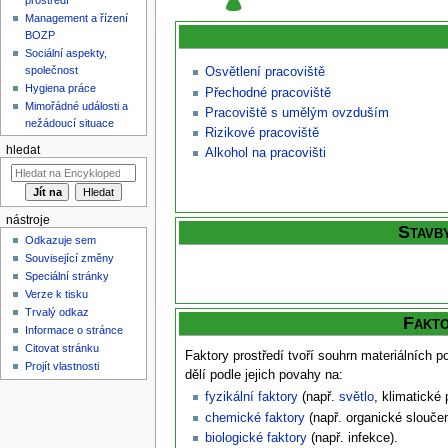
Management a řízení
BOZP
Sociální aspekty,
společnost
Osvětlení pracoviště
Hygiena práce
Přechodné pracoviště
Mimořádné události a
Pracoviště s umělým ovzduším
nežádoucí situace
Rizikové pracoviště
hledat
Alkohol na pracovišti
nástroje
Stavby
Odkazuje sem
Související změny
Speciální stránky
Verze k tisku
Trvalý odkaz
Fakto
Informace o stránce
Citovat stránku
Faktory prostředí tvoří souhrn materiálních 
Projít vlastnosti
dělí podle jejich povahy na:
fyzikální faktory
(např.
světlo
, klimatické
chemické faktory
(např. organické slouče
biologické faktory
(např. infekce).