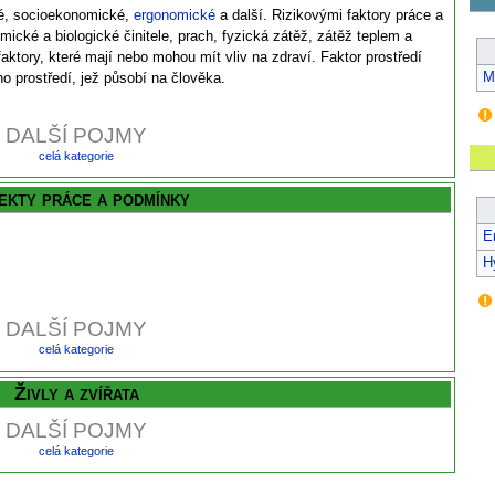
é, socioekonomické,
ergonomické
a další. Rizikovými faktory práce a
mické a biologické činitele, prach, fyzická zátěž, zátěž teplem a
aktory, které mají nebo mohou mít vliv na zdraví. Faktor prostředí
M
o prostředí, jež působí na člověka.
DALŠÍ POJMY
celá kategorie
ekty práce a podmínky
E
H
DALŠÍ POJMY
celá kategorie
Živly a zvířata
DALŠÍ POJMY
celá kategorie