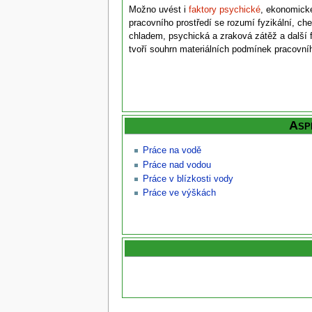
Možno uvést i
faktory psychické
, ekonomick
pracovního prostředí se rozumí fyzikální, che
chladem, psychická a zraková zátěž a další f
tvoří souhrn materiálních podmínek pracovníh
Asp
Práce na vodě
Práce nad vodou
Práce v blízkosti vody
Práce ve výškách