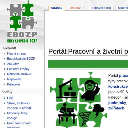
stránka
diskuse
zobrazit zdroj
historie
navigace
Portál:Pracovní a životní p
Hlavní strana
Encyklopedie BOZP
Skočit
Skočit
Aktuality
na
na
Poslední změny
navigaci
vyhledávání
Náhodná stránka
Portál
prac
Nápověda
typy pracov
Kategorie
konstrukce
pracovišť. V
portály
kategorií, a
Lidé
podmínky
,
Stroje, technická
zařízení a nářadí
zvířatech
.
Materiály, látky,
energie
Pracovní a životní
prostředí