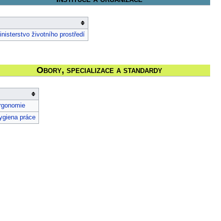
inisterstvo životního prostředí
Obory, specializace a standardy
rgonomie
ygiena práce