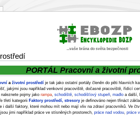
...vaše brána do světa bezpečnosti
rostředí
PORTÁL Pracovní a životní pro
ovní
a
životní prostředí
je tak jako ostatní portály členěn do pěti hlavních ka
išť, jakými jsou například venkovní pracoviště, dočasné pracoviště, řídící c
naleznete pojmy jako
rampa
,
schodiště
,
schodišťový stupeň
,
madlo
a další,
e třetí kategorii
Faktory prostředí, stresory
je definováno nejen třináct zákla
le i další faktory, které mohou mít nebo mají vliv na zdraví pracovníků. Ve čt
 jsou jimi například práce ve stísněných prostorech,
práce nad vodou
,
práce 