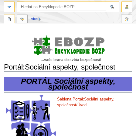
více
...vaše brána do světa bezpečnosti
Portál:Sociální aspekty, společnost
PORTÁL Sociální aspekty,
Skočit
Skočit
společnost
na
na
navigaci
vyhledávání
Šablona:Portál:Sociální aspekty,
společnost/Úvod