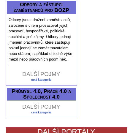
Odbory a zástupci
zaměstnanců pro BOZP
Odbory jsou sdružení zaměstnanců,
založené s cílem prosazovat jejich
pracovní, hospodářské, politické,
sociální a jiné zájmy. Odbory jednají
jménem pracovníků, které zastupují,
pokud jednají se zaměstnavatelem
nebo státem, například ohledně výše
mezd nebo pracovních podmínek.
'
DALŠÍ POJMY
celá kategorie
Průmysl 4.0, Práce 4.0 a
Společnost 4.0
DALŠÍ POJMY
celá kategorie
DALŠÍ PORTÁLY