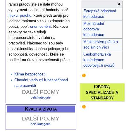
rámci pracoviště se dále mohou
vyskytovat nadlimitní hodnoty např.
Evropská odborová
hluku
,
prachu
, které představují pro
konfederace
jedince možnost vzniku zdravotních
Mezinárodní
potíží, popř.
onemocnění
. Rizikové
odborová
aspekty se také týkají
konfederace
interpersonálních vztahů na
Ministerstvo práce a
pracovišti. Nakonec to jsou tedy
sociálních věcí
charakteristiky daného jedince, jeho
schopnosti, dovednosti, které se
Českomoravská
podílejí na úrovni bezpečnosti práce.
konfederace
odborových svazů
Klima bezpečnosti
Chování vedoucí k bezpečnosti
Obory,
na pracovišti
DALŠÍ POJMY
specializace a
standardy
celá kategorie
Kvalita života
DALŠÍ POJMY
celá kategorie