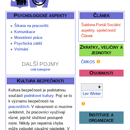
Psychologické aspekty
Článek
Šablona:Portál:Sociální
Šikana na pracovišti
aspekty, společnost/
Komunikace
Článek
Monotónní práce
Psychická zátěž
Zkratky, veličiny a
Vnímání
jednotky
ČMKOS
DALŠÍ POJMY
celá kategorie
Osobnosti
Kultura bezpečnosti
Kultura bezpečnosti je podstatnou
Lev Winter
součástí
podnikové kultury
. Pojí se to
k významu bezpečnosti na
pracovištích
. V návaznosti si musíme
uvědomit, že pracovníci využívají
Instituce a
různé, jejichž složitost postupně
organizace
roste. Někdy jen nepatrná chyba
může způsobit závažný následek. V