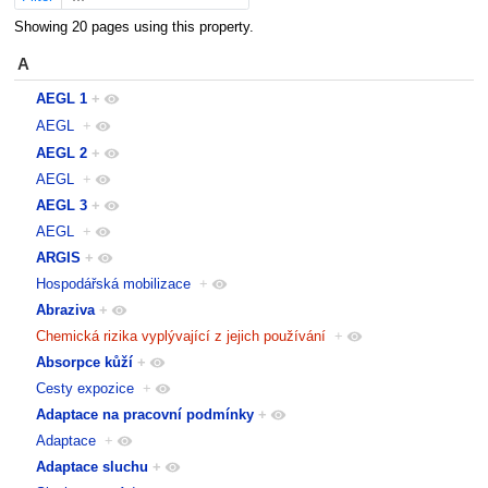
Showing 20 pages using this property.
A
AEGL 1
+
AEGL
+
AEGL 2
+
AEGL
+
AEGL 3
+
AEGL
+
ARGIS
+
Hospodářská mobilizace
+
Abraziva
+
Chemická rizika vyplývající z jejich používání
+
Absorpce kůží
+
Cesty expozice
+
Adaptace na pracovní podmínky
+
Adaptace
+
Adaptace sluchu
+