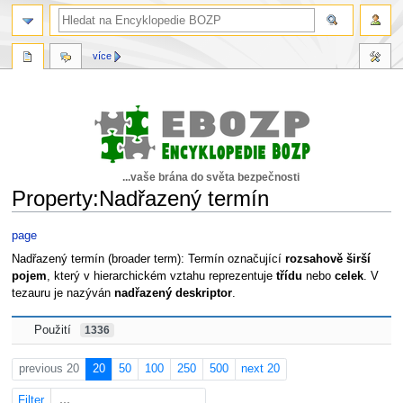
více
...vaše brána do světa bezpečnosti
Property:Nadřazený termín
Skočit
Skočit
page
na
na
Nadřazený termín (broader term): Termín označující
rozsahově širší
navigaci
vyhledávání
pojem
, který v hierarchickém vztahu reprezentuje
třídu
nebo
celek
. V
tezauru je nazýván
nadřazený deskriptor
.
Použití
1336
previous 20
20
50
100
250
500
next 20
Filter