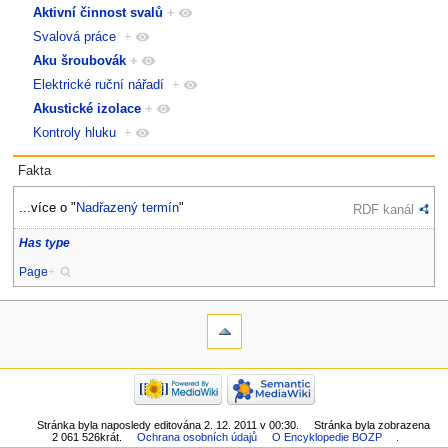
Aktivní činnost svalů
+
Svalová práce
+
Aku šroubovák
+
Elektrické ruční nářadí
+
Akustické izolace
+
Kontroly hluku
+
Fakta
...více o "
Nadřazený termín
"
RDF kanál
Has type
Page
+
Stránka byla naposledy editována 2. 12. 2011 v 00:30.
Stránka byla zobrazena
2 061 526krát.
Ochrana osobních údajů
O Encyklopedie BOZP
.