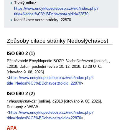
Trvalý odkaz:
https://www.encyklopediebozp.cz/wiki/index.php?
title=Nedosl%C3%BDchavost&oldid=22870
Identifikace verze stránky: 22870
Způsoby citace stránky Nedoslýchavost
ISO 690-2 (1)
Přispěvatelé Encyklopedie BOZP,
Nedoslýchavost
[online], ,
c2018, Datum poslední revize 10. 12. 2018, 13:28 UTC,
[citováno 9. 08. 2026]
<
https://www.encyklopediebozp.cz/wiki/index.php?
title=Nedosl%C3%BDchavost&oldid=22870
>
ISO 690-2 (2)
: Nedoslýchavost
[online]. c2018 [citováno 9. 08. 2026].
Dostupný z WWW:
<
https://www.encyklopediebozp.cz/wiki/index.php?
title=Nedosl%C3%BDchavost&oldid=22870
>
APA