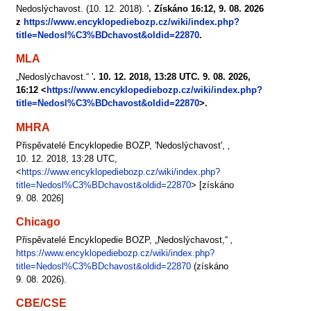
Nedoslýchavost. (10. 12. 2018). '
. Získáno 16:12, 9. 08. 2026
z
https://www.encyklopediebozp.cz/wiki/index.php?
title=Nedosl%C3%BDchavost&oldid=22870
.
MLA
„Nedoslýchavost.“ '
. 10. 12. 2018, 13:28 UTC. 9. 08. 2026,
16:12 <
https://www.encyklopediebozp.cz/wiki/index.php?
title=Nedosl%C3%BDchavost&oldid=22870
>.
MHRA
Přispěvatelé Encyklopedie BOZP, 'Nedoslýchavost',
,
10. 12. 2018, 13:28 UTC,
<
https://www.encyklopediebozp.cz/wiki/index.php?
title=Nedosl%C3%BDchavost&oldid=22870
> [získáno
9. 08. 2026]
Chicago
Přispěvatelé Encyklopedie BOZP, „Nedoslýchavost,“
,
https://www.encyklopediebozp.cz/wiki/index.php?
title=Nedosl%C3%BDchavost&oldid=22870
(získáno
9. 08. 2026).
CBE/CSE