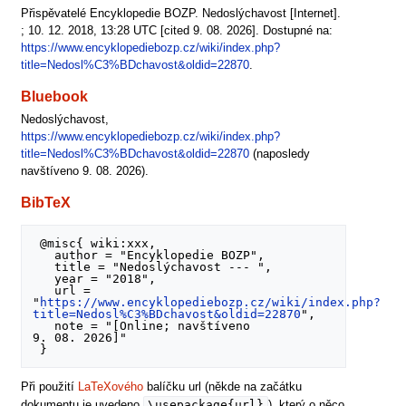
Přispěvatelé Encyklopedie BOZP. Nedoslýchavost [Internet].
; 10. 12. 2018, 13:28 UTC [cited 9. 08. 2026]. Dostupné na:
https://www.encyklopediebozp.cz/wiki/index.php?
title=Nedosl%C3%BDchavost&oldid=22870
.
Bluebook
Nedoslýchavost,
https://www.encyklopediebozp.cz/wiki/index.php?
title=Nedosl%C3%BDchavost&oldid=22870
(naposledy
navštíveno 9. 08. 2026).
BibTeX
 @misc{ wiki:xxx,

   author = "Encyklopedie BOZP",

   title = "Nedoslýchavost --- ",

   year = "2018",

   url = 
"
https://www.encyklopediebozp.cz/wiki/index.php?
title=Nedosl%C3%BDchavost&oldid=22870
",

   note = "[Online; navštíveno 
9. 08. 2026]"

Při použití
LaTeXového
balíčku url (někde na začátku
\usepackage{url}
dokumentu je uvedeno
), který o něco