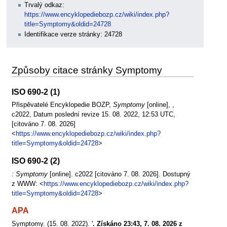
Trvalý odkaz:
https://www.encyklopediebozp.cz/wiki/index.php?
title=Symptomy&oldid=24728
Identifikace verze stránky: 24728
Způsoby citace stránky Symptomy
ISO 690-2 (1)
Přispěvatelé Encyklopedie BOZP,
Symptomy
[online], ,
c2022, Datum poslední revize 15. 08. 2022, 12:53 UTC,
[citováno 7. 08. 2026]
<
https://www.encyklopediebozp.cz/wiki/index.php?
title=Symptomy&oldid=24728
>
ISO 690-2 (2)
: Symptomy
[online]. c2022 [citováno 7. 08. 2026]. Dostupný
z WWW: <
https://www.encyklopediebozp.cz/wiki/index.php?
title=Symptomy&oldid=24728
>
APA
Symptomy. (15. 08. 2022). '
. Získáno 23:43, 7. 08. 2026 z