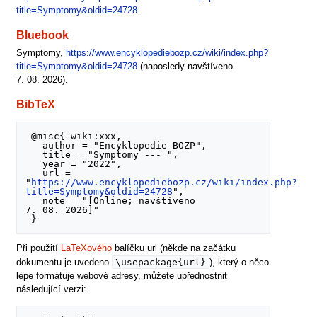
title=Symptomy&oldid=24728
.
Bluebook
Symptomy,
https://www.encyklopediebozp.cz/wiki/index.php?
title=Symptomy&oldid=24728
(naposledy navštíveno
7. 08. 2026).
BibTeX
 @misc{ wiki:xxx,

   author = "Encyklopedie BOZP",

   title = "Symptomy --- ",

   year = "2022",

   url = 
"
https://www.encyklopediebozp.cz/wiki/index.php?
title=Symptomy&oldid=24728
",

   note = "[Online; navštíveno 
7. 08. 2026]"

Při použití
LaTeXového
balíčku url (někde na začátku
\usepackage{url}
dokumentu je uvedeno
), který o něco
lépe formátuje webové adresy, můžete upřednostnit
následující verzi: