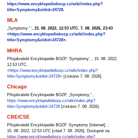
https://www.encyklopediebozp.cz/wiki/index.php?
title=Symptomy&oldid=24728
.
MLA
„Symptomy.“ '
. 15. 08. 2022, 12:53 UTC. 7. 08. 2026, 23:43
<
https://www.encyklopediebozp.cz/wiki/index.php?
title=Symptomy&oldid=24728
>.
MHRA
Přispěvatelé Encyklopedie BOZP, 'Symptomy',
,
15. 08. 2022,
12:53 UTC,
<
https://www.encyklopediebozp.cz/wiki/index.php?
title=Symptomy&oldid=24728
> [získáno 7. 08. 2026]
Chicago
Přispěvatelé Encyklopedie BOZP, „Symptomy,“
,
https://www.encyklopediebozp.cz/wiki/index.php?
title=Symptomy&oldid=24728
(získáno 7. 08. 2026).
CBE/CSE
Přispěvatelé Encyklopedie BOZP. Symptomy [Internet]. ;
15. 08. 2022, 12:53 UTC [cited 7. 08. 2026]. Dostupné na:
https://www.encyklopediebozp.cz/wiki/index.php?