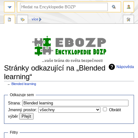
více
...vaše brána do světa bezpečnosti
Stránky odkazující na „Blended
Nápověda
learning“
←
Blended learning
Skočit
Skočit
Odkazuje sem
na
na
Strana:
navigaci
vyhledávání
Jmenný prostor:
Obrátit
výběr
Filtry