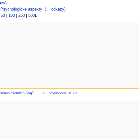
azy
)
t/Psychologické aspekty
‎
(
← odkazy
)
|
50
|
100
|
250
|
500
).
hrana osobních údajů
O Encyklopedie BOZP
.