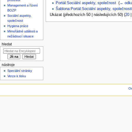
Portál:Sociální aspekty, společnost
‎
(
← odk
Management a řízení
Šablona:Portál:Sociální aspekty, společnos
BOZP
Ukázat (předchozích 50 | následujících 50) (
20
Sociální aspekty,
společnost
Hygiena práce
Mimořádné události a
nežádoucí situace
hledat
nástroje
Speciální stránky
Verze k tisku
Oc