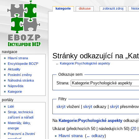
kategorie
diskuse
zobrazit zdroj
histo
navigace
Stránky odkazující na „Ka
Hlavní strana
←
Kategorie:Psychologické aspekty
Encyklopedie BOZP
Aktuality
Skočit
Skočit
Odkazuje sem
Poslední změny
na
na
Náhodná stránka
Strana:
navigaci
vyhledávání
Nápověda
Kategorie
Filtry
portály
Lidé
skrýt
vložení |
skrýt
odkazy |
skrýt
přesměrov
Stroje, technická
zařízení a nářadí
Na
Kategorie:Psychologické aspekty
odkazují 
Materiály, látky,
energie
Ukázat (předchozích 50 | následujících 50) (
20
Pracovní a životní
Hlavní strana
‎
(
← odkazy
)
prostředí