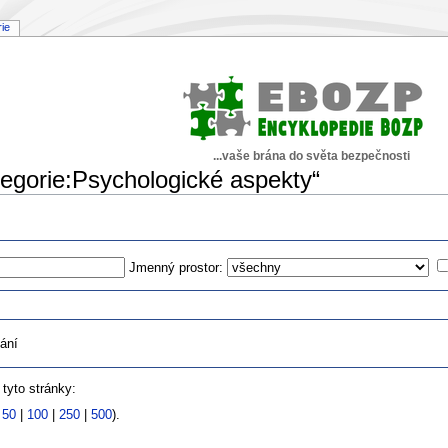
rie
...vaše brána do světa bezpečnosti
tegorie:Psychologické aspekty“
Jmenný prostor:
ání
tyto stránky:
|
50
|
100
|
250
|
500
).