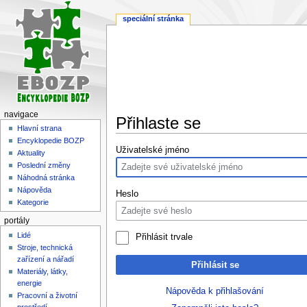
speciální stránka
navigace
Přihlaste se
Hlavní strana
Encyklopedie BOZP
Skočit
Skočit
Uživatelské jméno
Aktuality
na
na
Poslední změny
navigaci
vyhledávání
Náhodná stránka
Nápověda
Heslo
Kategorie
portály
Lidé
Přihlásit trvale
Stroje, technická
zařízení a nářadí
Přihlásit se
Materiály, látky,
energie
Nápověda k přihlašování
Pracovní a životní
prostředí