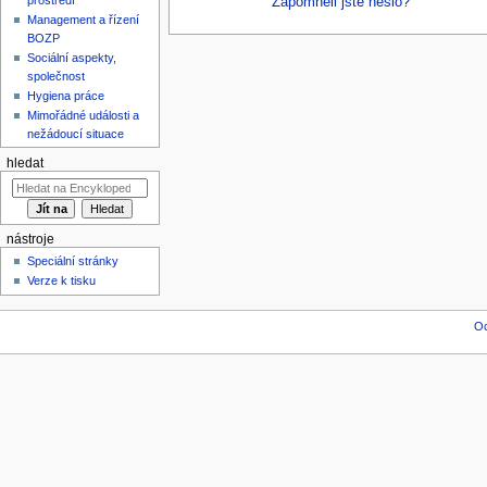
Zapomněli jste heslo?
Management a řízení
BOZP
Sociální aspekty,
společnost
Hygiena práce
Mimořádné události a
nežádoucí situace
hledat
nástroje
Speciální stránky
Verze k tisku
Oc