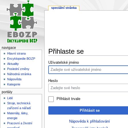
speciální stránka
navigace
Přihlaste se
Hlavní strana
Encyklopedie BOZP
Skočit
Skočit
Uživatelské jméno
Aktuality
na
na
Poslední změny
navigaci
vyhledávání
Náhodná stránka
Nápověda
Heslo
Kategorie
portály
Lidé
Přihlásit trvale
Stroje, technická
zařízení a nářadí
Přihlásit se
Materiály, látky,
energie
Nápověda k přihlašování
Pracovní a životní
prostředí