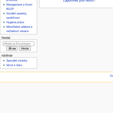
Zapomněli jste heslo?
Management a řízení
BOZP
Sociální aspekty,
společnost
Hygiena práce
Mimořádné události a
nežádoucí situace
hledat
nástroje
Speciální stránky
Verze k tisku
Oc