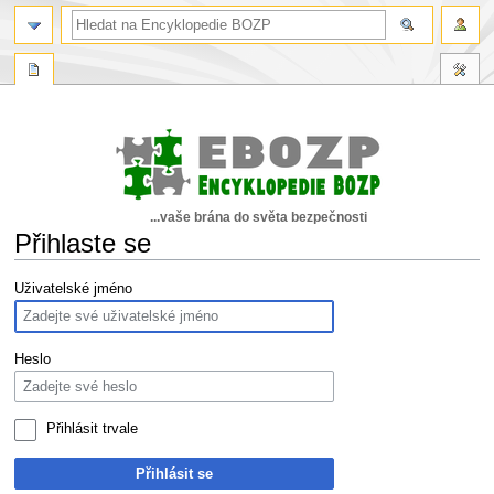
...vaše brána do světa bezpečnosti
Přihlaste se
Skočit
Skočit
Uživatelské jméno
na
na
navigaci
vyhledávání
Heslo
Přihlásit trvale
Přihlásit se