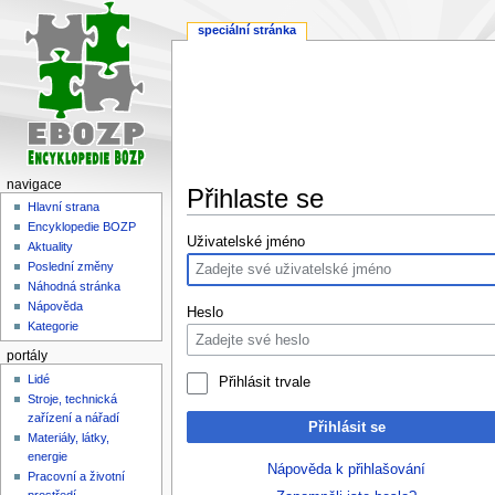
speciální stránka
navigace
Přihlaste se
Hlavní strana
Encyklopedie BOZP
Skočit
Skočit
Uživatelské jméno
Aktuality
na
na
Poslední změny
navigaci
vyhledávání
Náhodná stránka
Nápověda
Heslo
Kategorie
portály
Lidé
Přihlásit trvale
Stroje, technická
zařízení a nářadí
Přihlásit se
Materiály, látky,
energie
Nápověda k přihlašování
Pracovní a životní
prostředí