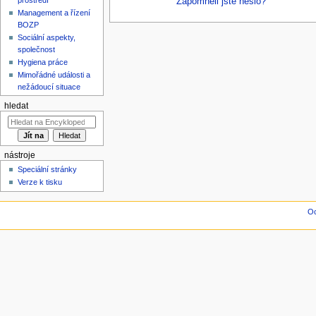
Zapomněli jste heslo?
Management a řízení
BOZP
Sociální aspekty,
společnost
Hygiena práce
Mimořádné události a
nežádoucí situace
hledat
nástroje
Speciální stránky
Verze k tisku
Oc