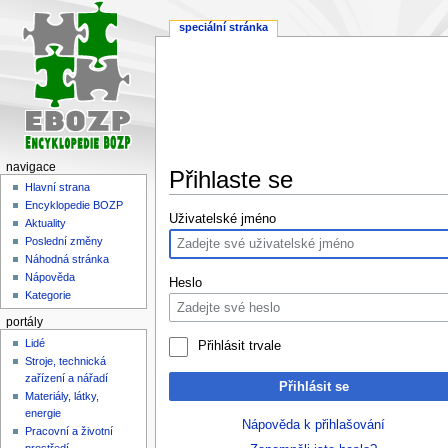
speciální stránka
navigace
Přihlaste se
Hlavní strana
Encyklopedie BOZP
Skočit
Skočit
Uživatelské jméno
Aktuality
na
na
Poslední změny
navigaci
vyhledávání
Náhodná stránka
Nápověda
Heslo
Kategorie
portály
Lidé
Přihlásit trvale
Stroje, technická
zařízení a nářadí
Přihlásit se
Materiály, látky,
energie
Nápověda k přihlašování
Pracovní a životní
prostředí