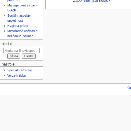
Zapomněli jste heslo?
Management a řízení
BOZP
Sociální aspekty,
společnost
Hygiena práce
Mimořádné události a
nežádoucí situace
hledat
nástroje
Speciální stránky
Verze k tisku
Oc