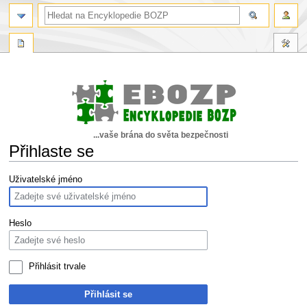
...vaše brána do světa bezpečnosti
Přihlaste se
Skočit
Skočit
Uživatelské jméno
na
na
navigaci
vyhledávání
Heslo
Přihlásit trvale
Přihlásit se