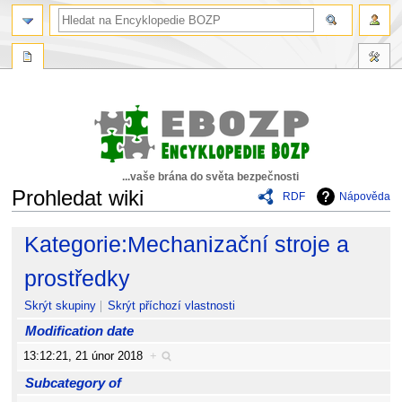
...vaše brána do světa bezpečnosti
Prohledat wiki
RDF
Nápověda
Skočit
Skočit
Kategorie:Mechanizační stroje a
na
na
navigaci
vyhledávání
prostředky
Skrýt skupiny
Skrýt příchozí vlastnosti
Modification date
13:12:21, 21 únor 2018
+
Subcategory of