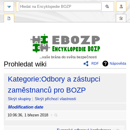
...vaše brána do světa bezpečnosti
Prohledat wiki
RDF
Nápověda
Skočit
Skočit
Kategorie:Odbory a zástupci
na
na
navigaci
vyhledávání
zaměstnanců pro BOZP
Skrýt skupiny
Skrýt příchozí vlastnosti
Modification date
10:06:36, 1 březen 2018
+