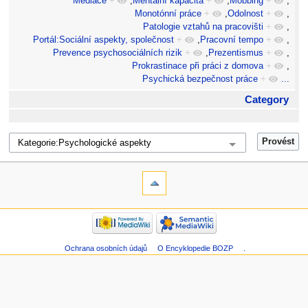
Mediace
+
,
Mentální kapacita
+
,
Mobbing
+
,
Monotónní práce
+
,
Odolnost
+
,
Patologie vztahů na pracovišti
+
,
Portál:Sociální aspekty, společnost
+
,
Pracovní tempo
+
,
Prevence psychosociálních rizik
+
,
Prezentismus
+
,
Prokrastinace při práci z domova
+
,
Psychická bezpečnost práce
+
...
Category
Ochrana osobních údajů
O Encyklopedie BOZP
.