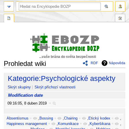
...vaše brána do světa bezpečnosti
Prohledat wiki
RDF
Nápověda
Skočit
Skočit
Kategorie:Psychologické aspekty
na
na
navigaci
vyhledávání
Skrýt skupiny
Skrýt příchozí vlastnosti
Modification date
09:16:05, 8 duben 2019
+
Absentismus
+
,
Bossing
+
,
Chairing
+
,
Etický kodex
+
,
Happiness management
+
,
Komunikace
+
,
Kyberšikana
+
,