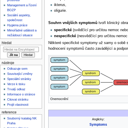
ikterus,
Management a řízení
BOZP
oligurie.
Sociální aspekty,
společnost
Souhrn vnějších symptomů
tvoří klinický ob
Hygiena práce
specifické
(svědčící pro určitou nemoc neb
Mimořádné události a
nežádoucí situace
nespecifické
(nesvědčící pro určitou nemoc
Některé specifické symptomy už samy o sobě stač
hledat
hodnocení symptomů často zavádějící a podporu
nástroje
Odkazuje sem
Související změny
Speciální stránky
Verze k tisku
Trvalý odkaz
Informace o stránce
Onemocnění
Citovat stránku
Projít vlastnosti
reference
Souborný katalog NK
Anglicky:
Praha
Symptoms