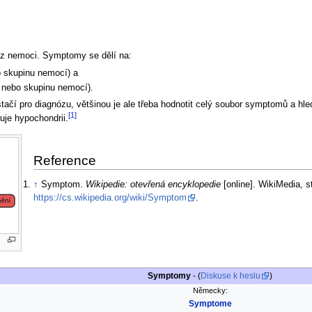
raz nemoci. Symptomy se dělí na:
o skupinu nemocí) a
 nebo skupinu nemocí).
í pro diagnózu, většinou je ale třeba hodnotit celý soubor symptomů a hledat 
[1]
je hypochondrii.
Reference
↑
Symptom.
Wikipedie: otevřená encyklopedie
[online]. WikiMedia, s
https://cs.wikipedia.org/wiki/Symptom
.
Symptomy
- (
Diskuse k heslu
)
Německy:
Symptome