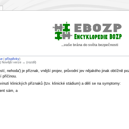
...vaše brána do světa bezpečnosti
se
|
příspěvky
)
) | Novější verze → (rozdíl)
, nehoda') je příznak, vnější projev, průvodní jev nějakého jinak obtížně po
í příčinou.
inutí klinických příznaků (tzv. klinické stádium) a dělí se na symptomy:
ient sám, a