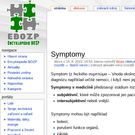
stránka
diskuse
zobrazit zdroj
historie
navigace
Symptomy
Hlavní strana
Verze z 15. 8. 2022, 14:53, kterou vytvořil
Verpa
(
disku
Encyklopedie BOZP
(
rozdíl
)
← Starší verze
| zobrazit aktuální verzi (rozdíl
Aktuality
Poslední změny
Skočit
Skočit
Symptom (z řeckého συμπτώμα – 'shoda okolností
Náhodná stránka
na
na
diagnózu například určité nemoci, i když není jej
Nápověda
navigaci
vyhledávání
Symptomy v medicíně
představují stádium rozv
Kategorie
subjektivní
, které může zpozorovat jen pac
portály
intersubjektivní
neboli vnější.
Lidé
Stroje, technická
Symptomy mohou být například:
zařízení a nářadí
Materiály, látky,
bolest,
energie
porušení funkce orgánů,
Pracovní a životní
zácpa,
prostředí