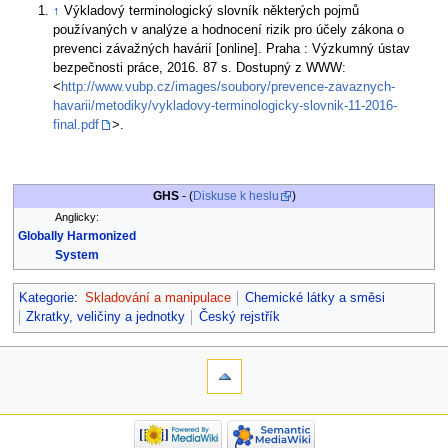
↑
Výkladový terminologický slovník některých pojmů
používaných v analýze a hodnocení rizik pro účely zákona o
prevenci závažných havárií [online]. Praha : Výzkumný ústav
bezpečnosti práce, 2016. 87 s. Dostupný z WWW:
<
http://www.vubp.cz/images/soubory/prevence-zavaznych-
havarii/metodiky/vykladovy-terminologicky-slovnik-11-2016-
final.pdf
>.
GHS
- (
Diskuse k heslu
)
Anglicky:
Globally Harmonized
System
Kategorie
:
Skladování a manipulace
Chemické látky a směsi
Zkratky, veličiny a jednotky
Český rejstřík