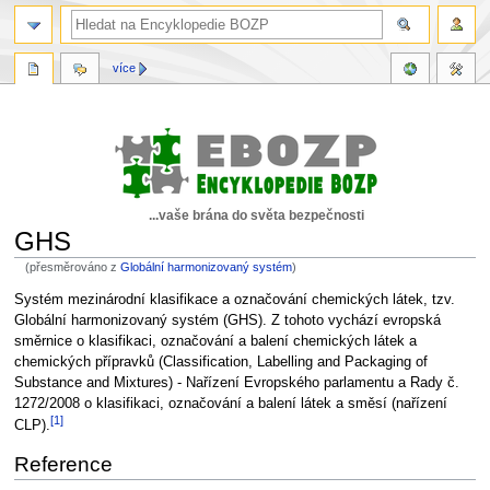
více
...vaše brána do světa bezpečnosti
GHS
(přesměrováno z
Globální harmonizovaný systém
)
Skočit
Skočit
Systém mezinárodní klasifikace a označování chemických látek, tzv.
na
na
Globální harmonizovaný systém (GHS). Z tohoto vychází evropská
navigaci
vyhledávání
směrnice o klasifikaci, označování a balení chemických látek a
chemických přípravků (Classification, Labelling and Packaging of
Substance and Mixtures) - Nařízení Evropského parlamentu a Rady č.
1272/2008 o klasifikaci, označování a balení látek a směsí (nařízení
[1]
CLP).
Reference