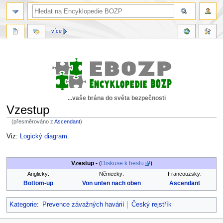
více
...vaše brána do světa bezpečnosti
Vzestup
(přesměrováno z
Ascendant
)
Skočit
Skočit
Viz:
Logický diagram
.
na
na
navigaci
vyhledávání
Vzestup
- (
Diskuse k heslu
)
Anglicky:
Německy:
Francouzsky:
Bottom-up
Von unten nach oben
Ascendant
Kategorie
:
Prevence závažných havárií
Český rejstřík