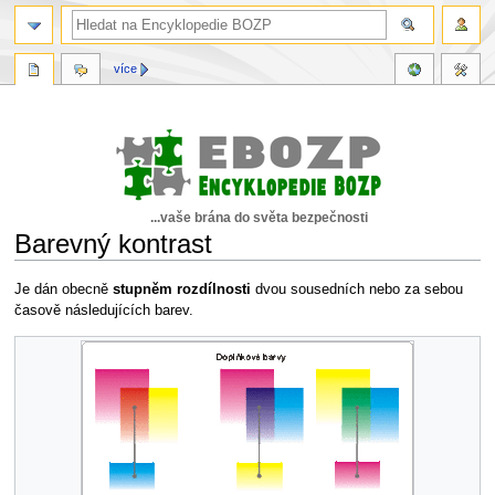
více
...vaše brána do světa bezpečnosti
Barevný kontrast
Skočit
Skočit
Je dán obecně
stupněm rozdílnosti
dvou sousedních nebo za sebou
na
na
časově následujících barev.
navigaci
vyhledávání