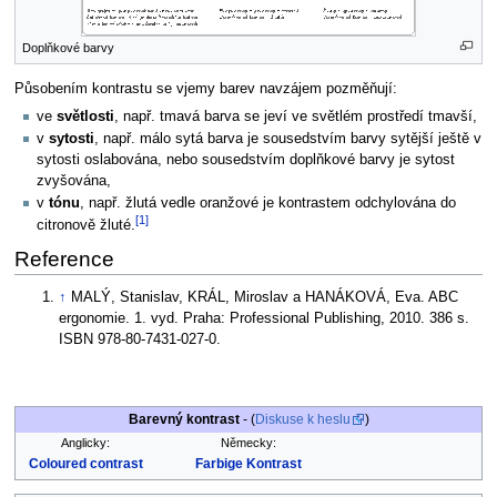
Doplňkové barvy
Působením kontrastu se vjemy barev navzájem pozměňují:
ve
světlosti
, např. tmavá barva se jeví ve světlém prostředí tmavší,
v
sytosti
, např. málo sytá barva je sousedstvím barvy sytější ještě v
sytosti oslabována, nebo sousedstvím doplňkové barvy je sytost
zvyšována,
v
tónu
, např. žlutá vedle oranžové je kontrastem odchylována do
[1]
citronově žluté.
Reference
↑
MALÝ, Stanislav, KRÁL, Miroslav a HANÁKOVÁ, Eva. ABC
ergonomie. 1. vyd. Praha: Professional Publishing, 2010. 386 s.
ISBN 978-80-7431-027-0.
Barevný kontrast
- (
Diskuse k heslu
)
Anglicky:
Německy:
Coloured contrast
Farbige Kontrast