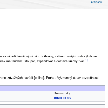
přihlášení
ku se skládá téměř výlučně z hořlaviny, zatímco vnější vrstva (kde se
[1]
 mrak má tendenci stoupat, expandovat a dostává kulový tvar.
venci závažných havárií [online]. Praha : Výzkumný ústav bezpečnosti
.
Francouzsky:
Boule de feu