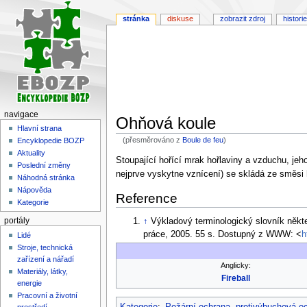
stránka
diskuse
zobrazit zdroj
historie
navigace
Ohňová koule
Hlavní strana
(přesměrováno z
Boule de feu
)
Encyklopedie BOZP
Aktuality
Skočit
Skočit
Stoupající hořící mrak hořlaviny a vzduchu, je
Poslední změny
na
na
nejprve vyskytne vznícení) se skládá ze směsi h
Náhodná stránka
navigaci
vyhledávání
Nápověda
Reference
Kategorie
↑
Výkladový terminologický slovník někt
portály
práce, 2005. 55 s. Dostupný z WWW: <
h
Lidé
Stroje, technická
zařízení a nářadí
Anglicky:
Materiály, látky,
Fireball
energie
Pracovní a životní
prostředí