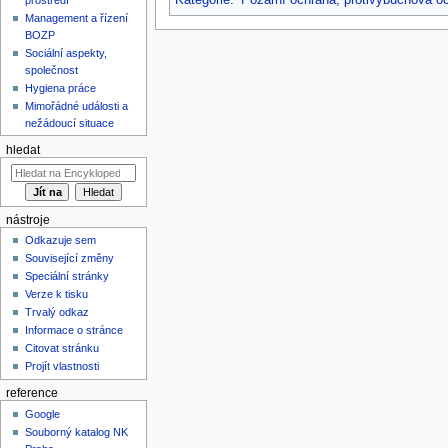
Kategorie
:
Požární ochrana, protivýbuchová o
Management a řízení
BOZP
Sociální aspekty,
společnost
Hygiena práce
Mimořádné události a
nežádoucí situace
hledat
nástroje
Odkazuje sem
Související změny
Speciální stránky
Verze k tisku
Trvalý odkaz
Informace o stránce
Citovat stránku
Projít vlastnosti
reference
Google
Souborný katalog NK