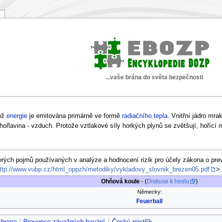
...vaše brána do světa bezpečnosti
hož
energie
je emitována primárně ve formě
radiačního tepla
. Vnitřní jádro mra
ořlavina - vzduch. Protože vztlakové síly horkých plynů se zvětšují, hořící
erých pojmů používaných v analýze a hodnocení rizik pro účely zákona o pre
ttp://www.vubp.cz/html_oppzh/metodiky/vykladovy_slovnik_brezen05.pdf
>
Ohňová koule
- (
Diskuse k heslu
)
Německy:
Feuerball