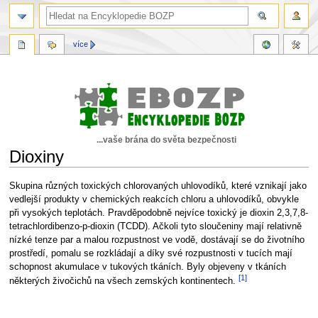
více
...vaše brána do světa bezpečnosti
Dioxiny
Skočit
Skočit
Skupina různých toxických chlorovaných uhlovodíků, které vznikají jako
na
na
vedlejší produkty v chemických reakcích chloru a uhlovodíků, obvykle
navigaci
vyhledávání
při vysokých teplotách. Pravděpodobně nejvíce toxický je dioxin 2,3,7,8-
tetrachlordibenzo-p-dioxin (TCDD). Ačkoli tyto sloučeniny mají relativně
nízké tenze par a malou rozpustnost ve vodě, dostávají se do životního
prostředí, pomalu se rozkládají a díky své rozpustnosti v tucích mají
schopnost akumulace v tukových tkáních. Byly objeveny v tkáních
[1]
některých živočichů na všech zemských kontinentech.