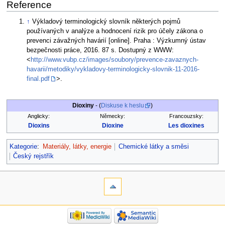
Reference
↑
Výkladový terminologický slovník některých pojmů
používaných v analýze a hodnocení rizik pro účely zákona o
prevenci závažných havárií [online]. Praha : Výzkumný ústav
bezpečnosti práce, 2016. 87 s. Dostupný z WWW:
<
http://www.vubp.cz/images/soubory/prevence-zavaznych-
havarii/metodiky/vykladovy-terminologicky-slovnik-11-2016-
final.pdf
>.
Dioxiny
- (
Diskuse k heslu
)
Anglicky:
Německy:
Francouzsky:
Dioxins
Dioxine
Les dioxines
Kategorie
:
Materiály, látky, energie
Chemické látky a směsi
Český rejstřík