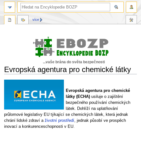
více
...vaše brána do světa bezpečnosti
Evropská agentura pro chemické látky
Skočit
Skočit
na
na
Evropská agentura pro chemické
navigaci
vyhledávání
látky (ECHA)
usiluje o zajištění
bezpečného používání chemických
látek. Dohlíží na uplatňování
průlomové legislativy EU týkající se chemických látek, která jednak
chrání lidské zdraví a
životní prostředí
, jednak působí ve prospěch
inovací a konkurenceschopnosti v EU.