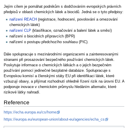
Jejím cílem je pomáhat podnikům s dodržováním evropských právních
předpisů v oblasti chemických látek a biocidů. Jedná se o tyto předpisy:
nařízení REACH
(registrace, hodnocení, povolování a omezování
chemických látek)
nařízení CLP
(klasifikace, označování a balení látek a směsí)
nařízení o biocidních přípravcích (BPR)
nařízení o postupu předchozího souhlasu (PIC).
Dále spolupracuje s mezinárodními organizacemi a zainteresovanými
stranami při prosazování bezpečného používání chemických látek.
Poskytuje informace o chemických látkách a o jejich bezpečném
používání pomocí jedinečné bezplatné databáze. Spolupracuje s
Evropskou komisí a členskými státy EU při identifikaci látek, které
vzbuzují obavy, a přijímat rozhodnutí ohledně řízení rizik na úrovni EU. A
podporuje inovace v chemickém průmyslu hledáním alternativ, které
rizikové látky nahradí.
Reference
https://echa.europa.eu/cs/home
https://europa.eu/european-union/about-eu/agencies/echa_cs