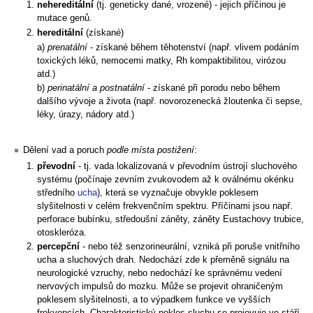
nehereditální
(tj. geneticky dané, vrozené) - jejich příčinou je
mutace genů.
hereditální
(získané)
a)
prenatální
- získané během těhotenství (např. vlivem podáním
toxických léků, nemocemi matky, Rh kompaktibilitou, virózou
atd.)
b)
perinatální a postnatální
- získané při porodu nebo během
dalšího vývoje a života (např. novorozenecká žloutenka či sepse,
léky, úrazy, nádory atd.)
Dělení vad a poruch
podle místa postižení
:
převodní
- tj. vada lokalizovaná v převodním ústrojí sluchového
systému (počínaje zevním zvukovodem až k oválnému okénku
středního
ucha
), která se vyznačuje obvykle poklesem
slyšitelnosti v celém frekvenčním spektru. Příčinami jsou např.
perforace bubínku, středoušní záněty, záněty Eustachovy trubice,
otoskleróza.
percepční
- nebo též senzorineurální, vzniká při poruše vnitřního
ucha a sluchových drah. Nedochází zde k přeměně signálu na
neurologické vzruchy, nebo nedochází ke správnému vedení
nervových impulsů do mozku. Může se projevit ohraničeným
poklesem slyšitelnosti, a to výpadkem funkce ve vyšších