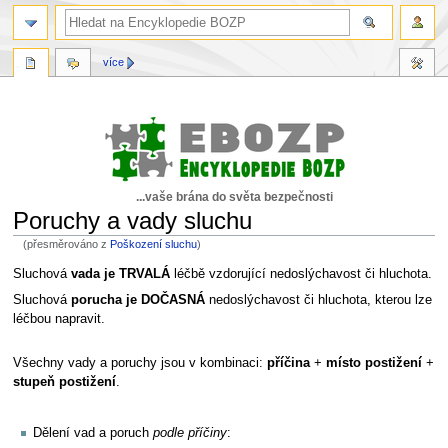
více
...vaše brána do světa bezpečnosti
Poruchy a vady sluchu
(přesměrováno z
Poškození sluchu
)
Skočit
Skočit
Sluchová
vada je TRVALÁ
léčbě vzdorující nedoslýchavost či hluchota.
na
na
Sluchová
porucha je DOČASNÁ
nedoslýchavost či hluchota, kterou lze
navigaci
vyhledávání
léčbou napravit.
Všechny vady a poruchy jsou v kombinaci:
příčina
+
místo postižení
+
stupeň postižení
.
Dělení vad a poruch
podle příčiny
: