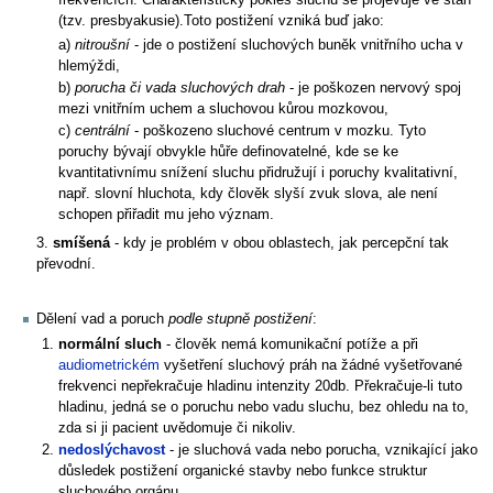
frekvencích. Charakteristický pokles sluchu se projevuje ve stáří
(tzv. presbyakusie).Toto postižení vzniká buď jako:
a)
nitroušní
- jde o postižení sluchových buněk vnitřního ucha v
hlemýždi,
b)
porucha či vada sluchových drah
- je poškozen nervový spoj
mezi vnitřním uchem a sluchovou kůrou mozkovou,
c)
centrální
- poškozeno sluchové centrum v mozku. Tyto
poruchy bývají obvykle hůře definovatelné, kde se ke
kvantitativnímu snížení sluchu přidružují i poruchy kvalitativní,
např. slovní hluchota, kdy člověk slyší zvuk slova, ale není
schopen přiřadit mu jeho význam.
3.
smíšená
- kdy je problém v obou oblastech, jak percepční tak
převodní.
Dělení vad a poruch
podle stupně postižení
:
normální sluch
- člověk nemá komunikační potíže a při
audiometrickém
vyšetření sluchový práh na žádné vyšetřované
frekvenci nepřekračuje hladinu intenzity 20db. Překračuje-li tuto
hladinu, jedná se o poruchu nebo vadu sluchu, bez ohledu na to,
zda si ji pacient uvědomuje či nikoliv.
nedoslýchavost
- je sluchová vada nebo porucha, vznikající jako
důsledek postižení organické stavby nebo funkce struktur
sluchového orgánu.