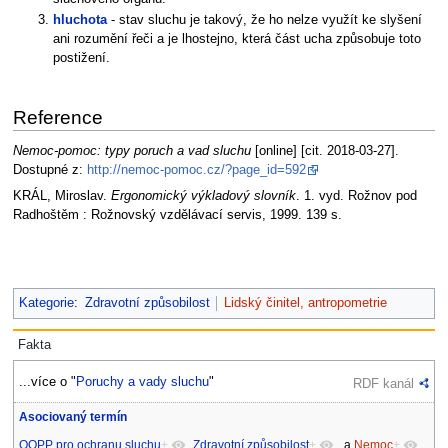
hluchota
- stav sluchu je takový, že ho nelze využít ke slyšení
ani rozumění řeči a je lhostejno, která část ucha způsobuje toto
postižení.
Reference
Nemoc-pomoc: typy poruch a vad sluchu
[online] [cit. 2018-03-27].
Dostupné z:
http://nemoc-pomoc.cz/?page_id=592
KRÁL, Miroslav.
Ergonomický výkladový slovník
. 1. vyd. Rožnov pod
Radhoštěm : Rožnovský vzdělávací servis, 1999. 139 s.
Kategorie
:
Zdravotní způsobilost
Lidský činitel, antropometrie
Fakta
...více o "
Poruchy a vady sluchu
"
RDF kanál
Asociovaný termín
OOPP pro ochranu sluchu
+
,
Zdravotní způsobilost
+
a
Nemoc
+