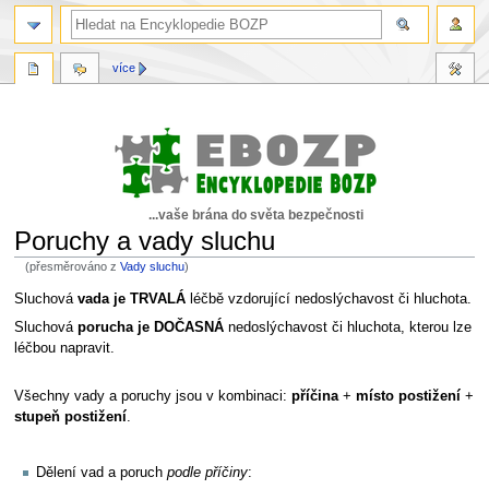
více
...vaše brána do světa bezpečnosti
Poruchy a vady sluchu
(přesměrováno z
Vady sluchu
)
Skočit
Skočit
Sluchová
vada je TRVALÁ
léčbě vzdorující nedoslýchavost či hluchota.
na
na
Sluchová
porucha je DOČASNÁ
nedoslýchavost či hluchota, kterou lze
navigaci
vyhledávání
léčbou napravit.
Všechny vady a poruchy jsou v kombinaci:
příčina
+
místo postižení
+
stupeň postižení
.
Dělení vad a poruch
podle příčiny
: