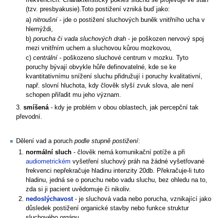
frekvencích. Charakteristický pokles sluchu se projevuje ve stáří
(tzv. presbyakusie).Toto postižení vzniká buď jako:
a)
nitroušní
- jde o postižení sluchových buněk vnitřního ucha v
hlemýždi,
b)
porucha či vada sluchových drah
- je poškozen nervový spoj
mezi vnitřním uchem a sluchovou kůrou mozkovou,
c)
centrální
- poškozeno sluchové centrum v mozku. Tyto
poruchy bývají obvykle hůře definovatelné, kde se ke
kvantitativnímu snížení sluchu přidružují i poruchy kvalitativní,
např. slovní hluchota, kdy člověk slyší zvuk slova, ale není
schopen přiřadit mu jeho význam.
3.
smíšená
- kdy je problém v obou oblastech, jak percepční tak
převodní.
Dělení vad a poruch
podle stupně postižení
:
normální sluch
- člověk nemá komunikační potíže a při
audiometrickém
vyšetření sluchový práh na žádné vyšetřované
frekvenci nepřekračuje hladinu intenzity 20db. Překračuje-li tuto
hladinu, jedná se o poruchu nebo vadu sluchu, bez ohledu na to,
zda si ji pacient uvědomuje či nikoliv.
nedoslýchavost
- je sluchová vada nebo porucha, vznikající jako
důsledek postižení organické stavby nebo funkce struktur
sluchového orgánu.