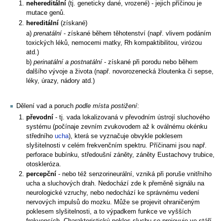
nehereditální
(tj. geneticky dané, vrozené) - jejich příčinou je
mutace genů.
hereditální
(získané)
a)
prenatální
- získané během těhotenství (např. vlivem podáním
toxických léků, nemocemi matky, Rh kompaktibilitou, virózou
atd.)
b)
perinatální a postnatální
- získané při porodu nebo během
dalšího vývoje a života (např. novorozenecká žloutenka či sepse,
léky, úrazy, nádory atd.)
Dělení vad a poruch
podle místa postižení
:
převodní
- tj. vada lokalizovaná v převodním ústrojí sluchového
systému (počínaje zevním zvukovodem až k oválnému okénku
středního
ucha
), která se vyznačuje obvykle poklesem
slyšitelnosti v celém frekvenčním spektru. Příčinami jsou např.
perforace bubínku, středoušní záněty, záněty Eustachovy trubice,
otoskleróza.
percepční
- nebo též senzorineurální, vzniká při poruše vnitřního
ucha a sluchových drah. Nedochází zde k přeměně signálu na
neurologické vzruchy, nebo nedochází ke správnému vedení
nervových impulsů do mozku. Může se projevit ohraničeným
poklesem slyšitelnosti, a to výpadkem funkce ve vyšších