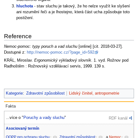
hluchota
- stav sluchu je takový, že ho nelze využít ke slyšení
ani rozumění řeči a je lhostejno, která část ucha způsobuje toto
postižení.
Reference
Nemoc-pomoc: typy poruch a vad sluchu
[online] [cit. 2018-03-27].
Dostupné z:
http://nemoc-pomoc.cz/?page_id=592
KRÁL, Miroslav.
Ergonomický výkladový slovník
. 1. vyd. Rožnov pod
Radhoštěm : Rožnovský vzdělávací servis, 1999. 139 s.
Kategorie
:
Zdravotní způsobilost
Lidský činitel, antropometrie
Fakta
...více o "
Poruchy a vady sluchu
"
RDF kanál
Asociovaný termín
OOPP pro ochranu sluchu
+
,
Zdravotní způsobilost
+
a
Nemoc
+