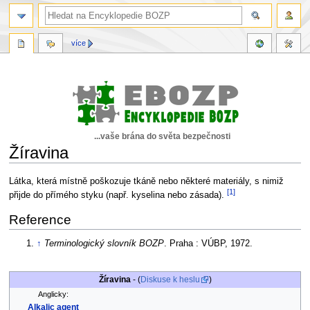
více
...vaše brána do světa bezpečnosti
Žíravina
Skočit
Skočit
Látka, která místně poškozuje tkáně nebo některé materiály, s nimiž
[1]
na
na
přijde do přímého styku (např. kyselina nebo zásada).
navigaci
vyhledávání
Reference
↑
Terminologický slovník BOZP
. Praha : VÚBP, 1972.
Žíravina
- (
Diskuse k heslu
)
Anglicky:
Alkalic agent