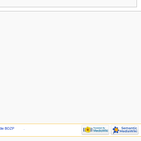
die BOZP
.