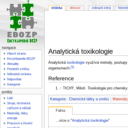
stránka
diskuse
zobrazit zdroj
historie
navigace
Analytická toxikologie
Hlavní strana
Encyklopedie BOZP
Skočit
Skočit
Analytická
toxikologie
využívá metody, postupy a
Aktuality
[1]
na
na
organismech.
Poslední změny
navigaci
vyhledávání
Náhodná stránka
Reference
Nápověda
Kategorie
↑
TICHÝ, Miloň.
Toxikologie pro chemiky:
portály
Lidé
Kategorie
:
Chemické látky a směsi
Materiály
Stroje, technická
zařízení a nářadí
Fakta
Materiály, látky,
energie
...více o "
Analytická toxikologie
"
Pracovní a životní
prostředí