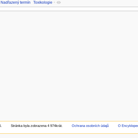
Nadřazený termín
Toxikologie
+
6.
Stránka byla zobrazena 4 974krát.
Ochrana osobních údajů
O Encyklope