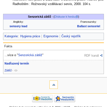
Radhoštěm : Rožnovský vzdělávací servis, 2000. 104 s.
Senzorická zátěž
- (
Diskuse k heslu
)
Anglicky:
Francouzsky:
sensory load
Ballast sensoriel
Kategorie
:
Hygiena práce
Ergonomie
Český rejstřík
Fakta
...více o "
Senzorická zátěž
"
RDF kanál
Nadřazený termín
Zátěž
+