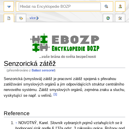
více
...vaše brána do světa bezpečnosti
Senzorická zátěž
(přesměrováno z
Ballast sensoriel
)
Skočit
Skočit
Senzorická (smyslová) zátěž je pracovní zátěž spojená s převahou
na
na
zatěžování smyslových orgánů a jim odpovídajících struktur centrálního
navigaci
vyhledávání
nervového systému. Zátěž smyslových orgánů, zejména zraku a sluchu,
[1]
vyskytující se např. u velínů.
Reference
↑
NOVOTNÝ, Karel.
Slovník vybraných pojmů vztahujících se k
hodnocení rizik podle § 132a odst. 3 zákoníku práce
. Rožnov pod