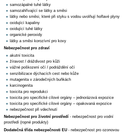
samozápalné tuhé látky
samozahřívající se látky a směsi
látky nebo směsi, které při styku s vodou uvolňují hořlavé plyny
oxidující kapaliny
oxidující tuhé látky
organické peroxidy
látky a směsi korozívní pro kovy
Nebezpečnost pro zdraví
akutní toxicita
žíravost / dráždivost pro kůži
vážné poškození očí / podráždění očí
senzibilizace dýchacích cest nebo kůže
mutagenita v zárodečných buňkách
karcinogenita
toxicita pro reprodukci
toxicita pro specifické cílové orgány – jednorázová expozice
toxicita pro specifické cílové orgány – opakovaná expozice
nebezpečnost při vdechnutí
Nebezpečnost pro životní prostředí
- nebezpečnost pro vodní
prostředí (ropné produkty)
Dodatečná třída nebezpečnosti EU
- nebezpečnost pro ozonovou