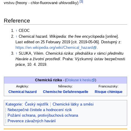
[3]
vrstvu (freony - chlor-fluorované uhlovodíky)
Reference
↑
CEOC
↑
Chemical hazard.
Wikipedia: the free encyclopedia
[online].
Last edited on 25 February 2019 [cit. 2019-05-06]. Dostupný z:
https://en.wikipedia.org/wiki/Chemical_hazard
.
↑
SLUKA, Vilém.
Chemická rizika: přednáška v rámci předmětu
Havárie a životní prostředí
. Praha: Výzkumný ústav bezpečnosti
práce, 10. 4. 2019.
Chemická rizika
- (
Diskuse k heslu
)
Anglicky:
Německy:
Francouzsky:
Chemical hazard
Chemische Gefahrenquelle
Risque chimique
Kategorie
:
Český rejstřík
Chemické látky a směsi
Nebezpečné činitele a hodnocení rizik
Požární ochrana, protivýbuchová ochrana
Prevence závažných havárií