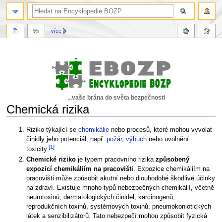
více
...vaše brána do světa bezpečnosti
Chemická rizika
Skočit
Skočit
Riziko týkající se
chemikálie
nebo procesů, které mohou vyvolat
na
na
činidly jeho potenciál, např.
požár
,
výbuch
nebo uvolnění
[1]
navigaci
vyhledávání
toxicity.
Chemické riziko
je typem pracovního rizika
způsobený
expozicí chemikáliím na pracovišti
. Expozice chemikáliím na
pracovišti může způsobit akutní nebo dlouhodobé škodlivé účinky
na zdraví. Existuje mnoho typů nebezpečných chemikálií, včetně
neurotoxinů, dermatologických činidel, karcinogenů,
reprodukčních toxinů, systémových toxinů, pneumokoniotických
látek a senzibilizátorů. Tato nebezpečí mohou způsobit fyzická