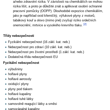
a/nebo zdravotní rizika. V závislosti na chemikáliích se mohou
rizika lišit, a proto je důležité znát a aplikovat osobní ochranné
pracovní pomůcky (OOPP). Dlouhodobé expozice chemikáliím,
jako je například oxid křemičitý, výfukové plyny z motorů,
tabákový kouř a olovo (mimo jiné) zvyšují riziko srdečních
[2]
onemocnění, mrtvice a vysokého krevního tlaku.
Třídy nebezpečnosti
Fyzikální nebezpečnost (16 zákl. kat. neb.)
Nebezpečnost pro zdraví (10 zákl. kat. neb.)
Nebezpečnost pro životní prostředí (1 zákl. kat. neb.)
Dodatečná třída nebezpečnosti EU
Fyzikální nebezpečnost
výbušniny
hořlavé plyny
hořlavé aerosoly
oxidující plyny
plyny pod tlakem
hořlavé kapaliny
hořlavé tuhé látky
samovolně reagující látky a směsi
samozápalné kapaliny