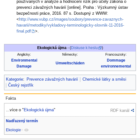
používaných v analýze a hodnocení rizik pro účely zákona o
prevenci závažných havárií [online]. Praha : Výzkumný ústav
bezpečnosti práce, 2016. 87 s. Dostupný z WWW:
<
http://www.vubp.cz/images/soubory/prevence-zavaznych-
havarii/metodiky/vykladovy-terminologicky-slovnik-11-2016-
final.pdf
>.
Ekologická újma
- (
Diskuse k heslu
)
Anglicky:
Německy:
Francouzsky:
Environmental
Dommage
Umweltschäden
Damage
environnemental
Kategorie
:
Prevence závažných havárií
Chemické látky a směsi
Český rejstřík
Fakta
...více o "
Ekologická újma
"
RDF kanál
Nadřazený termín
Ekologie
+