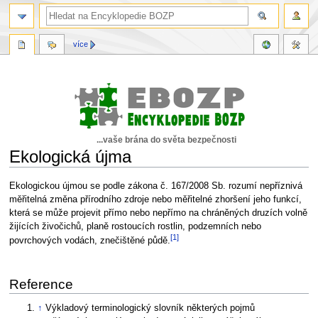
více
...vaše brána do světa bezpečnosti
Ekologická újma
Skočit
Skočit
Ekologickou újmou se podle zákona č. 167/2008 Sb. rozumí nepříznivá
na
na
měřitelná změna přírodního zdroje nebo měřitelné zhoršení jeho funkcí,
navigaci
vyhledávání
která se může projevit přímo nebo nepřímo na chráněných druzích volně
žijících živočichů, planě rostoucích rostlin, podzemních nebo
[1]
povrchových vodách, znečištěné půdě.
Reference
↑
Výkladový terminologický slovník některých pojmů