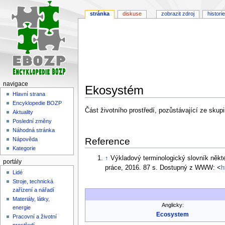
stránka
diskuse
zobrazit zdroj
historie
navigace
Ekosystém
Hlavní strana
Encyklopedie BOZP
Skočit
Skočit
Část životního prostředí, pozůstávající ze sku
Aktuality
na
na
Poslední změny
navigaci
vyhledávání
Náhodná stránka
Reference
Nápověda
Kategorie
↑
Výkladový terminologický slovník někt
portály
práce, 2016. 87 s. Dostupný z WWW: <
h
Lidé
Stroje, technická
zařízení a nářadí
Materiály, látky,
Anglicky:
energie
Ecosystem
Pracovní a životní
prostředí