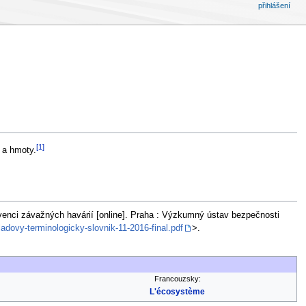
přihlášení
[1]
 a hmoty.
venci závažných havárií [online]. Praha : Výzkumný ústav bezpečnosti
dovy-terminologicky-slovnik-11-2016-final.pdf
>.
Francouzsky:
L'écosystème