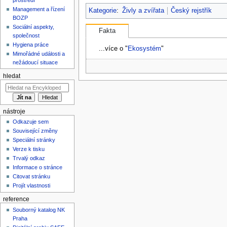
Management a řízení
Kategorie
:
Živly a zvířata
Český rejstřík
BOZP
Sociální aspekty,
Fakta
společnost
Hygiena práce
...více o "
Ekosystém
"
Mimořádné události a
nežádoucí situace
hledat
nástroje
Odkazuje sem
Související změny
Speciální stránky
Verze k tisku
Trvalý odkaz
Informace o stránce
Citovat stránku
Projít vlastnosti
reference
Souborný katalog NK
Praha