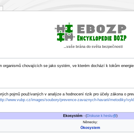
...vaše brána do světa bezpečnosti
pin organismů chovajících se jako systém, ve kterém dochází k tokům energie
erých pojmů používaných v analýze a hodnocení rizik pro účely zákona o pre
ttp://www.vubp.cz/images/soubory/prevence-zavaznych-havarii/metodiky/vykla
Ekosystém
- (
Diskuse k heslu
)
Německy:
Ökosystem