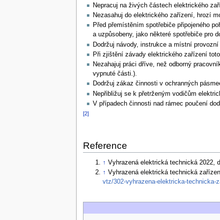
Nepracuj na živých částech elektrického zaří
Nezasahuj do elektrického zařízení, hrozí m
Před přemístěním spotřebiče připojeného poh
a uzpůsobeny, jako některé spotřebiče pro do
Dodržuj návody, instrukce a místní provozní 
Při zjištění závady elektrického zařízení tot
Nezahajuj práci dříve, než odborný pracovník
vypnuté části.).
Dodržuj zákaz činnosti v ochranných pásmech 
Nepřibližuj se k přetrženým vodičům elektri
V případech činnosti nad rámec poučení dod
[2]
Reference
↑
Vyhrazená elektrická technická 2022, 
↑
Vyhrazená elektrická technická zaříze
vtz/302-vyhrazena-elektricka-technicka-z