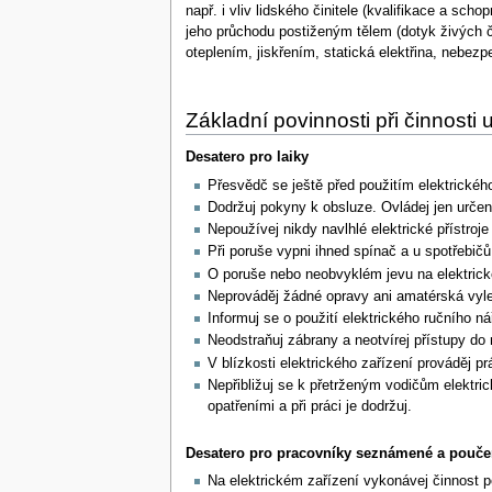
např. i vliv lidského činitele (kvalifikace a s
jeho průchodu postiženým tělem (dotyk živých čás
oteplením, jiskřením, statická elektřina, nebez
Základní povinnosti při činnosti
Desatero pro laiky
Přesvědč se ještě před použitím elektrického
Dodržuj pokyny k obsluze. Ovládej jen urče
Nepoužívej nikdy navlhlé elektrické přístroje
Při poruše vypni ihned spínač a u spotřebič
O poruše nebo neobvyklém jevu na elektrickém
Neprováděj žádné opravy ani amatérská vyl
Informuj se o použití elektrického ručního 
Neodstraňuj zábrany a neotvírej přístupy do
V blízkosti elektrického zařízení prováděj 
Nepřibližuj se k přetrženým vodičům elektr
opatřeními a při práci je dodržuj.
Desatero pro pracovníky seznámené a pouče
Na elektrickém zařízení vykonávej činnost 