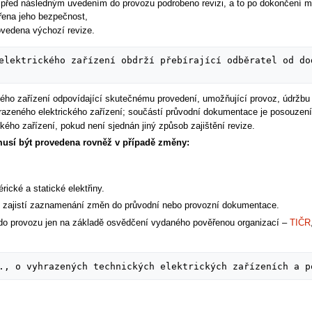
lo před následným uvedením do provozu podrobeno revizi, a to po dokončení 
řena jeho bezpečnost,
ovedena výchozí revize.
elektrického zařízení obdrží přebírající odběratel od do
ého zařízení odpovídající skutečnému provedení, umožňující provoz, údržbu 
yhrazeného elektrického zařízení; součástí průvodní dokumentace je posouzení 
kého zařízení, pokud není sjednán jiný způsob zajištění revize.
musí být provedena rovněž v případě změny:
ické a statické elektřiny.
í zajistí zaznamenání změn do průvodní nebo provozní dokumentace.
st do provozu jen na základě osvědčení vydaného pověřenou organizací –
TIČR