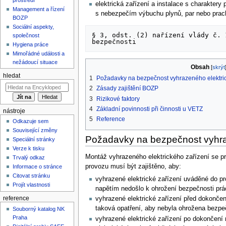
elektrická zařízení a instalace s charaktery
Management a řízení
s nebezpečím výbuchu plynů, par nebo prac
BOZP
Sociální aspekty,
§ 3, odst. (2) nařízení vlády č. 
společnost
Hygiena práce
Mimořádné události a
nežádoucí situace
Obsah
hledat
1
Požadavky na bezpečnost vyhrazeného elektric
2
Zásady zajištění BOZP
3
Rizikové faktory
4
Základní povinnosti při činnosti u VETZ
nástroje
5
Reference
Odkazuje sem
Související změny
Požadavky na bezpečnost vyhraz
Speciální stránky
Verze k tisku
Montáž vyhrazeného elektrického zařízení se pr
Trvalý odkaz
provozu musí být zajištěno, aby:
Informace o stránce
Citovat stránku
vyhrazené elektrické zařízení uváděné do p
Projít vlastnosti
napětím nedošlo k ohrožení bezpečnosti prá
reference
vyhrazené elektrické zařízení před dokonče
taková opatření, aby nebyla ohrožena bezpe
Souborný katalog NK
Praha
vyhrazené elektrické zařízení po dokončení