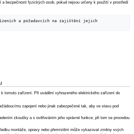
ví a bezpečnosti fyzických osob, pokud nejsou určeny k použití v prostředí
ízeních a požadavcích na zajištění jejich 
u
k tomuto zařízení. Při uvádění vyhrazeného elektrického zařízení do
 nežádoucímu zapojení nebo jinak zabezpečené tak, aby ve stavu pod
vedením zkoušky a s ověřováním jeho správné funkce; při tom se provedou
 důsledku montáže, opravy nebo přemístění může vykazovat změny svých