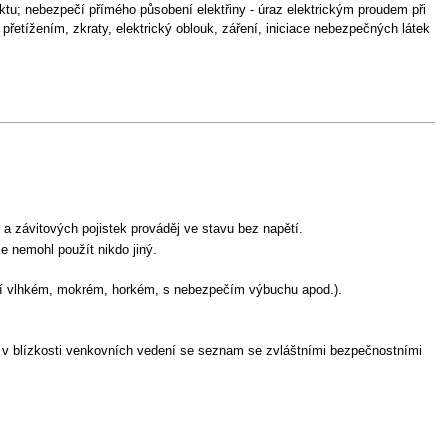
ektu; nebezpečí přímého působení elektřiny - úraz elektrickým proudem při
přetížením, zkraty, elektrický oblouk, záření, iniciace nebezpečných látek
a závitových pojistek prováděj ve stavu bez napětí.
e nemohl použít nikdo jiný.
tředí vlhkém, mokrém, horkém, s nebezpečím výbuchu apod.).
e v blízkosti venkovních vedení se seznam se zvláštními bezpečnostními