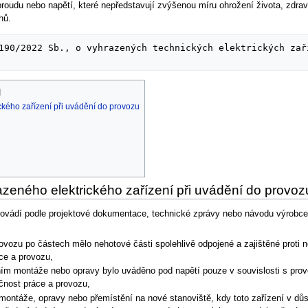
 proudu nebo napětí, které nepředstavují zvýšenou míru ohrožení života, zdra
hů.
190/2022 Sb., o vyhrazených technických elektrických zař
kého zařízení při uvádění do provozu
eného elektrického zařízení při uvádění do provoz
ovádí podle projektové dokumentace, technické zprávy nebo návodu výrobce 
rovozu po částech mělo nehotové části spolehlivě odpojené a zajištěné proti
ce a provozu,
ním montáže nebo opravy bylo uváděno pod napětí pouze v souvislosti s pro
čnost práce a provozu,
 montáže, opravy nebo přemístění na nové stanoviště, kdy toto zařízení v