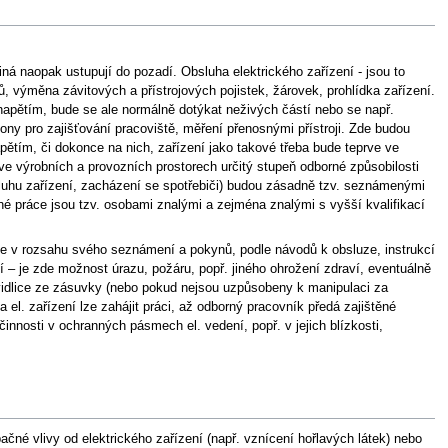
iná naopak ustupují do pozadí. Obsluha elektrického zařízení - jsou to
, výměna závitových a přístrojových pojistek, žárovek, prohlídka zařízení.
napětím, bude se ale normálně dotýkat neživých částí nebo se např.
ony pro zajišťování pracoviště, měření přenosnými přístroji. Zde budou
pětím, či dokonce na nich, zařízení jako takové třeba bude teprve ve
ve výrobních a provozních prostorech určitý stupeň odborné způsobilosti
sluhu zařízení, zacházení se spotřebiči) budou zásadně tzv. seznámenými
né práce jsou tzv. osobami znalými a zejména znalými s vyšší kvalifikací
ze v rozsahu svého seznámení a pokynů, podle návodů k obsluze, instrukcí
í – je zde možnost úrazu, požáru, popř. jiného ohrožení zdraví, eventuálně
idlice ze zásuvky (nebo pokud nejsou uzpůsobeny k manipulaci za
a el. zařízení lze zahájit práci, až odborný pracovník předá zajištěné
nnosti v ochranných pásmech el. vedení, popř. v jejich blízkosti,
opačné vlivy od elektrického zařízení (např. vznícení hořlavých látek) nebo