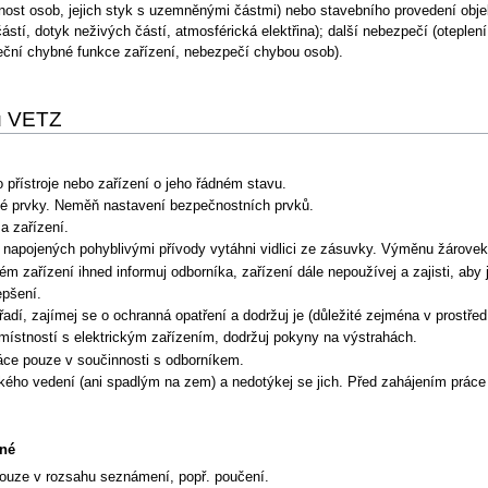
chopnost osob, jejich styk s uzemněnými částmi) nebo stavebního provedení obj
tí, dotyk neživých částí, atmosférická elektřina); další nebezpečí (oteplení 
peční chybné funkce zařízení, nebezpečí chybou osob).
 u VETZ
 přístroje nebo zařízení o jeho řádném stavu.
né prvky. Neměň nastavení bezpečnostních prvků.
 a zařízení.
ů napojených pohyblivými přívody vytáhni vidlici ze zásuvky. Výměnu žárovek 
 zařízení ihned informuj odborníka, zařízení dále nepoužívej a zajisti, aby j
epšení.
nářadí, zajímej se o ochranná opatření a dodržuj je (důležité zejména v pros
 místností s elektrickým zařízením, dodržuj pokyny na výstrahách.
práce pouze v součinnosti s odborníkem.
ického vedení (ani spadlým na zem) a nedotýkej se jich. Před zahájením prác
né
pouze v rozsahu seznámení, popř. poučení.