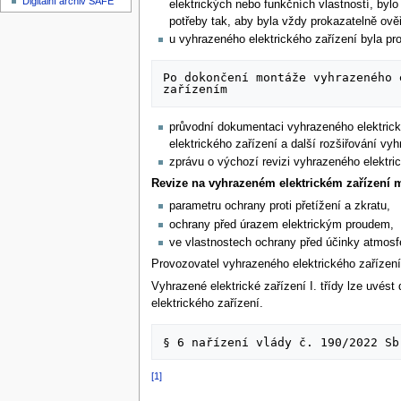
Digitální archiv SAFE
elektrických nebo funkčních vlastností, by
potřeby tak, aby byla vždy prokazatelně ově
u vyhrazeného elektrického zařízení byla pr
Po dokončení montáže vyhrazeného 
průvodní dokumentaci vyhrazeného elektrick
elektrického zařízení a další rozšiřování v
zprávu o výchozí revizi vyhrazeného elektric
Revize na vyhrazeném elektrickém zařízení 
parametru ochrany proti přetížení a zkratu,
ochrany před úrazem elektrickým proudem,
ve vlastnostech ochrany před účinky atmosfér
Provozovatel vyhrazeného elektrického zařízen
Vyhrazené elektrické zařízení I. třídy lze uvé
elektrického zařízení.
[1]