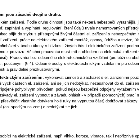
ními jsou zásadně dvojího druhu:
ckém zařízení. Podle druhu činnosti jsou také některá nebezpečí výraznější, j
 zapínání a vypínání, regulování, čtení údajů trvale namontovaných přístrojů
bec přijít do styku s přístupnými živými částmi el. zařízení s nebezpečným 
zařízení. práce na elektrickém zařízení montáž, opravy, údržba a revize, úk
řicházet v úvahu úkony v blízkosti živých částí elektrického zařízení pod na
no z provozu. Všichni pracovníci musí mít s ohledem na elektrická zařízení 
dpisů). Pracovníci bez odborného elektrotechnického vzdělání (pro běžnou ob
sti, poučenými (§ 4). Odborné osoby s elektrotechnickým vzděláním pro odbor
sti a pravidelně přezkušovanými.
lektrickými zařízeními:
vykonávat činnosti a zacházet s el. zařízeními pou
ivých částech el. zařízení, ani se jich nedotýkat, nezasahovat do el. zařízen
připojené pohyblivým přívodem, pokud nejsou bezpečně odpojeny vytažením v
ní závady el. zařízení vypnout a závadu ohlásit - v případě (pomocných) prací n
přesvědčit vlastním dotykem holé ruky na vypnutou část) dodržovat zákazy či
í (ani spadlým na zem) a nedotýkat se jich.
sobící na elektrické zařízení, např. vlhko, koroze, vibrace, tak i nepříznivé 