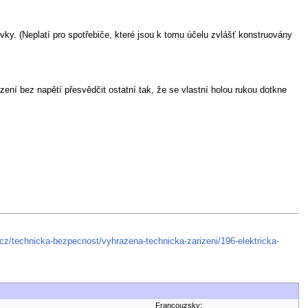
y. (Neplatí pro spotřebiče, které jsou k tomu účelu zvlášť konstruovány
ení bez napětí přesvědčit ostatní tak, že se vlastní holou rukou dotkne
cz/technicka-bezpecnost/vyhrazena-technicka-zarizeni/196-elektricka-
Francouzsky: