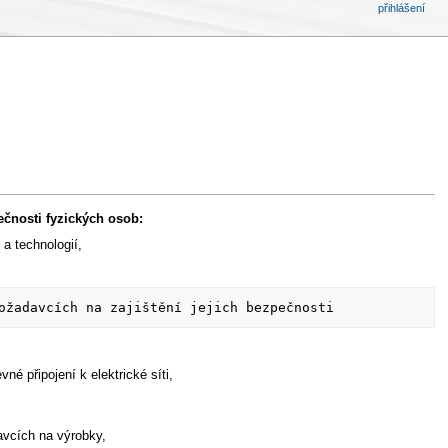
přihlášení
ečnosti fyzických osob:
 a technologií,
né připojení k elektrické síti,
avcích na výrobky,