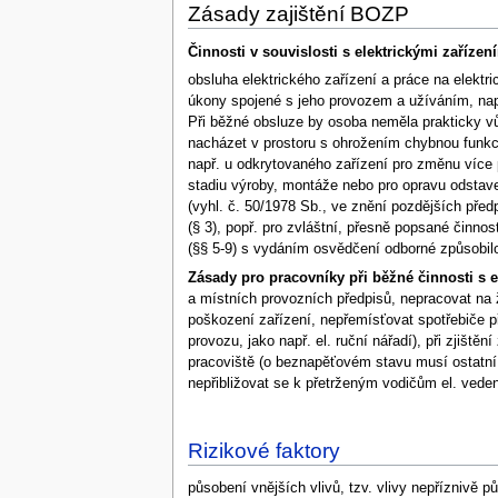
Zásady zajištění BOZP
Činnosti v souvislosti s elektrickými zaříze
obsluha elektrického zařízení a práce na elektri
úkony spojené s jeho provozem a užíváním, např.
Při běžné obsluze by osoba neměla prakticky vů
nacházet v prostoru s ohrožením chybnou funkcí 
např. u odkrytovaného zařízení pro změnu více p
stadiu výroby, montáže nebo pro opravu odstave
(vyhl. č. 50/1978 Sb., ve znění pozdějších pře
(§ 3), popř. pro zvláštní, přesně popsané činno
(§§ 5-9) s vydáním osvědčení odborné způsobilo
Zásady pro pracovníky při běžné činnosti s e
a místních provozních předpisů, nepracovat na ž
poškození zařízení, nepřemísťovat spotřebiče 
provozu, jako např. el. ruční nářadí), při zjiště
pracoviště (o beznapěťovém stavu musí ostatní 
nepřibližovat se k přetrženým vodičům el. veden
Rizikové faktory
působení vnějších vlivů, tzv. vlivy nepříznivě pů