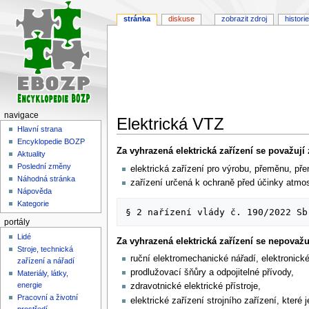
stránka
diskuse
zobrazit zdroj
historie
navigace
Elektrická VTZ
Hlavní strana
Encyklopedie BOZP
Skočit
Skočit
Za vyhrazená elektrická zařízení se považují
Aktuality
na
na
Poslední změny
elektrická zařízení pro výrobu, přeměnu, přen
navigaci
vyhledávání
Náhodná stránka
zařízení určená k ochraně před účinky atmosf
Nápověda
Kategorie
portály
Lidé
Za vyhrazená elektrická zařízení se nepovažu
Stroje, technická
ruční elektromechanické nářadí, elektronické 
zařízení a nářadí
prodlužovací šňůry a odpojitelné přívody,
Materiály, látky,
energie
zdravotnické elektrické přístroje,
Pracovní a životní
elektrické zařízení strojního zařízení, kte
prostředí