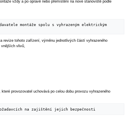
montáže vždy a po opravě nebo přemístění na nové stanoviště podle
davatele montáže spolu s vyhrazeným elektrickým 
a revize tohoto zařízení, výměnu jednotlivých částí vyhrazeného
vnějších vlivů,
, které provozovatel uchovává po celou dobu provozu vyhrazeného