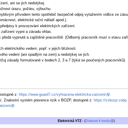
zení, ani se jich nedotýkej.
ožnost úrazu, požáru, výbuchu.
yblivým přívodem tento spotřebič bezpečně odpoj vytažením vidlice ze zásuvk
mácnost, elektrické ruční nářadí apod.).
předpisy k provozování elektrických zařízení.
o zařízení vypni a závadu ohlas.
 předá vypnuté a zajištěné pracoviště. (Odborný pracovník musí o stavu zaříz
elektrického vedení, popř. v jejich blízkosti.
ckého vedení (ani spadlým na zem) a nedotýkej se jich.
ržuj zásady formulované v bodech 2, 3 a 7 (týká se poučených pracovníků).
dostupné z:
https://www.guard7.cz/vyhrazena-elektricka-zarizeni/
.
ní. Znalostní systém prevence rizik v BOZP, dostupné z:
https://zsbozp.vubp.
arizeni
.
Elektrická VTZ
- (
Diskuse k heslu
)