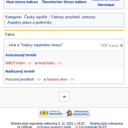
Heat stress indices
Thermischer Stress Indizes
thermique
Kategorie
:
Český rejstřík
Faktory prostředí, stresory
Aspekty práce a podmínky
Fakta
...více o "
Indexy tepelného stresu
"
RDF kanál
Asociovaný termín
WBGT index
+
a
Heat index
+
Nadřazený termín
Pracovní prostředí
+
a
Tepelný stres
+
Stránka byla naposledy editována 5. 11. 2021 v 16:52.
Stránka byla zobrazena
10 142krát.
Ochrana osobních údajů
O Encyklopedie BOZP
.