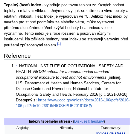
Tepelný (heat) index
- vyjadřuje pocitovou teplotu za různých hodnot
teploty a relativní vlhkosti. Jinými slovy, jak se cítíme za vlivu teploty a
relativní vlhkosti. Heat Index je vyjadřován ve °C. Jelikož heat index byl
navržen pro stinné podmínky za slabého větru, může vystavení
přímému slunečnímu záření zvýšit hodnoty heat indexu velice
významně. Tento index je široce rozšířen a používán různými
institucemi. Na základě hodnoty heat indexu se stanovují varování před
[1]
potížemi způsobenými teplem.
Reference
↑
NATIONAL INSTITUTE OF OCCUPATIONAL SAFETY AND
HEALTH.
NIOSH criteria for a recommended standard:
occupational exposure to heat and hot environments
[online].
U.S. Department of Health and Human Services, Centers for
Disease Control and Prevention, National Institute for
Occupational Safety and Health, February 2016 [cit. 2021-08-18].
Dostupný z:
https://www.cdc.gov/niosh/docs/2016-106/pdfs/2016-
106.pdf?id=10.26616/NIOSHPUB2016106
.
Indexy tepelného stresu
- (
Diskuse k heslu
)
Anglicky:
Německy:
Francouzsky:
Indices de stress