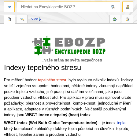
více
...vaše brána do světa bezpečnosti
Indexy tepelného stresu
Skočit
Skočit
Pro měření hodnot
tepelného stresu
bylo vyvinuto několik indexů. Indexy
na
na
se liší zejména vstupními hodnotami, některé indexy zkoumají například
navigaci
vyhledávání
pouze teplotu vzduchu, jiné pracují si dalšími veličinami, jako jsou
proudění vzduchu, vlhkost atd. Pro aplikaci v praxi musí splňovat určité
požadavky: přesnost a proveditelnost, komplexnost, jednoduché měření
a aplikace, adaptace v různých podmínkách. Nejčastěji používanými
indexy jsou
WBGT index
a
tepelný (heat) index
.
WBGT index (Wet Bulb Globe Temperature index)
– je index
tepla
,
který komplexně zohledňuje faktory tepla působící na člověka: teplotu,
vlhkost, tepelné záření a proudění vzduchu.